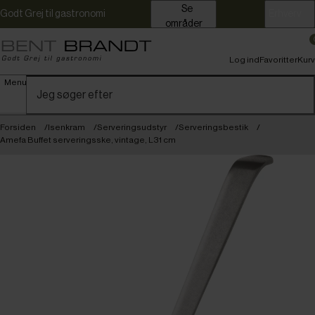
Se
Godt Grej til gastronomi
Erhverv
områder
Log ind
Favoritter
Kurv
Menu
Forsiden
Isenkram
Serveringsudstyr
Serveringsbestik
Amefa Buffet serveringsske, vintage, L31 cm