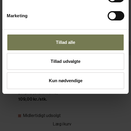
Marketing
Tillad alle
Tillad udvalgte
Amefa Buffet opøser, vintage, 5 cl, ø7 x 26
cm
Kun nødvendige
Varenr: 25194247
Din pris (ekskl. moms)
109,00 kr./stk.
Midlertidigt udsolgt
Læg i kurv