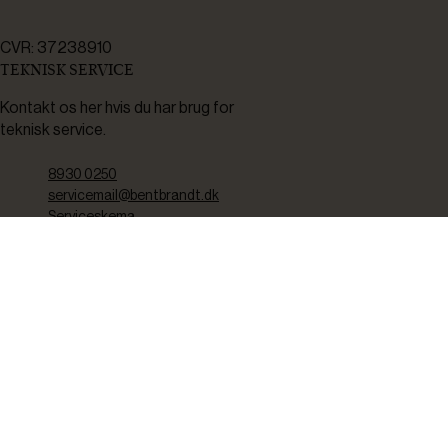
CVR: 37238910
TEKNISK SERVICE
Kontakt os her hvis du har brug for
teknisk service.
8930 0250
servicemail@bentbrandt.dk
Serviceskema
FØLG OS
BLIV INSPIRERET
2-4 gange om måneden udsender vi nyhedsbrev med f.eks.
produktnyheder, gode tilbud samt tips og tricks til din hverdag.