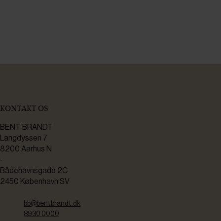
KONTAKT OS
BENT BRANDT
Langdyssen 7
8200 Aarhus N
-
Bådehavnsgade 2C
2450 København SV
bb@bentbrandt.dk
8930 0000