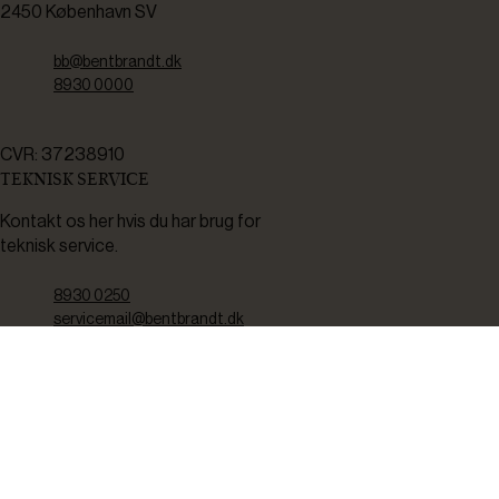
2450 København SV
bb@bentbrandt.dk
8930 0000
CVR: 37238910
TEKNISK SERVICE
Kontakt os her hvis du har brug for
teknisk service.
8930 0250
servicemail@bentbrandt.dk
Serviceskema
FØLG OS
BLIV INSPIRERET
2-4 gange om måneden udsender vi nyhedsbrev med f.eks.