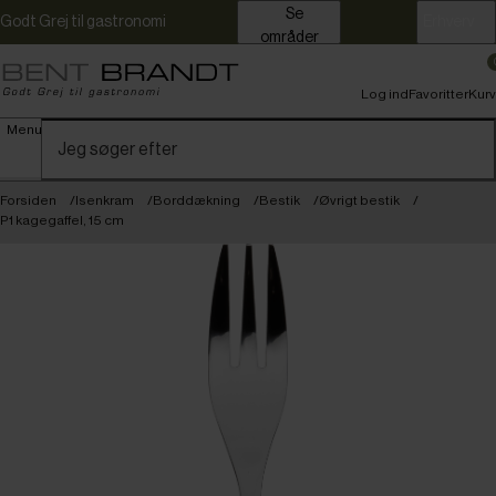
Se
Godt Grej til gastronomi
Erhverv
områder
Log ind
Favoritter
Kurv
Menu
Forsiden
Isenkram
Borddækning
Bestik
Øvrigt bestik
P1 kagegaffel, 15 cm