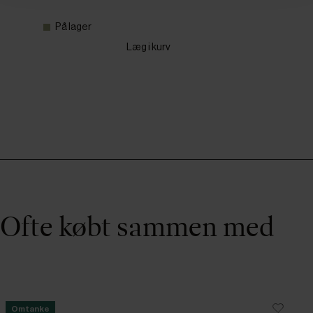
På lager
Læg i kurv
Ofte købt sammen med
Omtanke