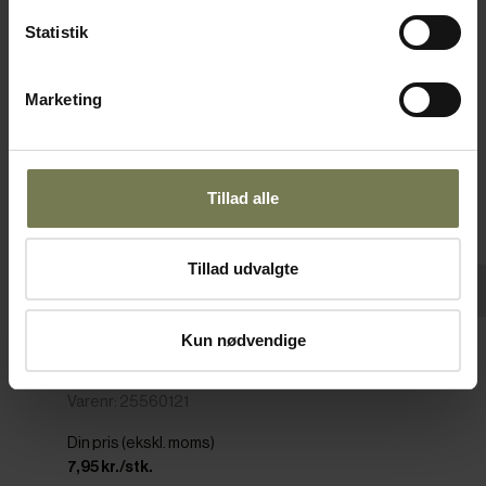
Fast lavpris
Statistik
Marketing
Tillad alle
Tillad udvalgte
Pakker af 12 stk.
Kun nødvendige
P1 bordkniv, 21 cm
Varenr: 25560121
Din pris (ekskl. moms)
7,95 kr./stk.