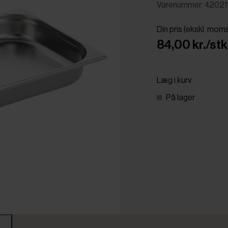
Varenummer: 42021
Din pris (ekskl. mom
84,00 kr./stk
Læg i kurv
På lager
r