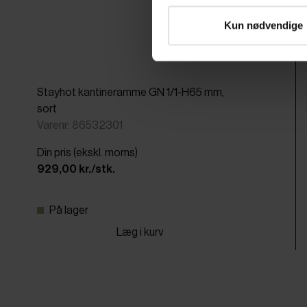
Kun nødvendige
Stayhot kantineramme GN 1/1-H65 mm,
sort
Varenr: 86532301
Din pris (ekskl. moms)
929,00 kr./stk.
På lager
Læg i kurv