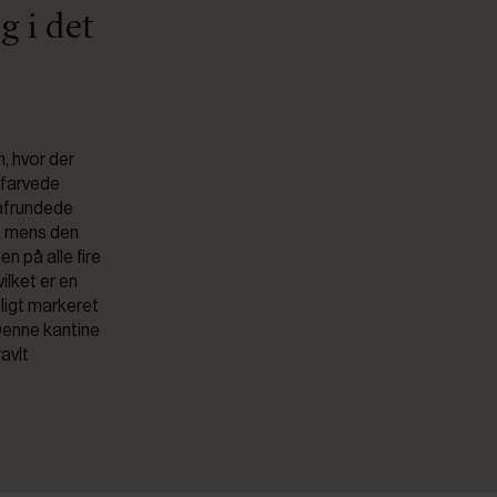
g i det
n, hvor der
lvfarvede
 afrundede
, mens den
 på alle fire
ilket er en
ligt markeret
 Denne kantine
ravlt