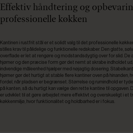
Effektiv håndtering og opbevarin
professionelle køkken
Kantinen i rustfrit stål er et solidt valg til det professionelle køkke
stilles krav til pålidelige og funktionelle redskaber. Den glatte, sø
overflade er let at rengøre og modstandsdygtig over for slid. De
hjørner og den præcise form gør det nemt at skrabe indholdet ud
indvendige måleenhed hjælper med nøjagtig dosering. Stabelkanten
hjørner gør det hurtigt at stable flere kantiner oven på hinanden, hv
fordel, når pladsen er begrænset. Størrelse og rumindhold er tyde
på kanten, så du hurtigt kan vælge den rette kantine til opgaven.
er udviklet til at gøre arbejdet mere effektivt og overskueligt i et t
køkkenmiljø, hvor funktionalitet og holdbarhed er i fokus.