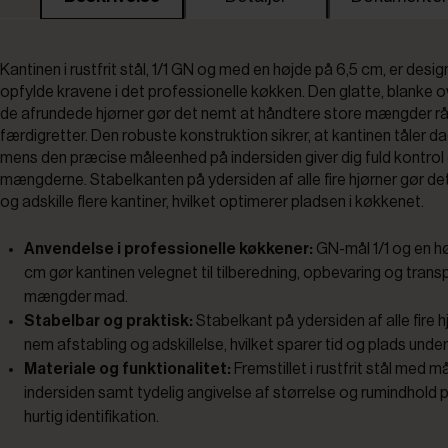
Kantinen i rustfrit stål, 1/1 GN og med en højde på 6,5 cm, er design
opfylde kravene i det professionelle køkken. Den glatte, blanke 
de afrundede hjørner gør det nemt at håndtere store mængder r
færdigretter. Den robuste konstruktion sikrer, at kantinen tåler da
mens den præcise måleenhed på indersiden giver dig fuld kontrol
mængderne. Stabelkanten på ydersiden af alle fire hjørner gør det
og adskille flere kantiner, hvilket optimerer pladsen i køkkenet.
Anvendelse i professionelle køkkener:
GN-mål 1/1 og en hø
cm gør kantinen velegnet til tilberedning, opbevaring og trans
mængder mad.
Stabelbar og praktisk:
Stabelkant på ydersiden af alle fire h
nem afstabling og adskillelse, hvilket sparer tid og plads under
Materiale og funktionalitet:
Fremstillet i rustfrit stål med 
indersiden samt tydelig angivelse af størrelse og rumindhold 
hurtig identifikation.