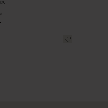
106
s)
.