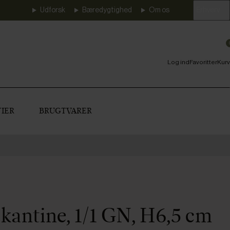
Udforsk
Bæredygtighed
Om os
Erhverv
Log ind
Favoritter
Kurv
IER
BRUGTVARER
kantine, 1/1 GN, H6,5 cm