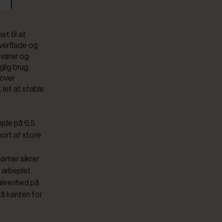
et til at
overflade og
åvarer og
glig brug,
 over
 let at stable
jde på 6,5
port af store
jørner sikrer
 arbejdet.
måleenhed på
på kanten for