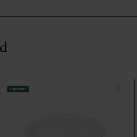
ed
Omtanke