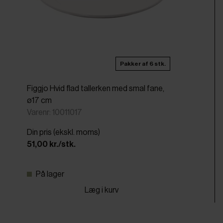
Pakker af 6 stk.
Figgjo Hvid flad tallerken med smal fane,
ø17 cm
Varenr: 10011017
Din pris (ekskl. moms)
51,00 kr./stk.
På lager
Læg i kurv