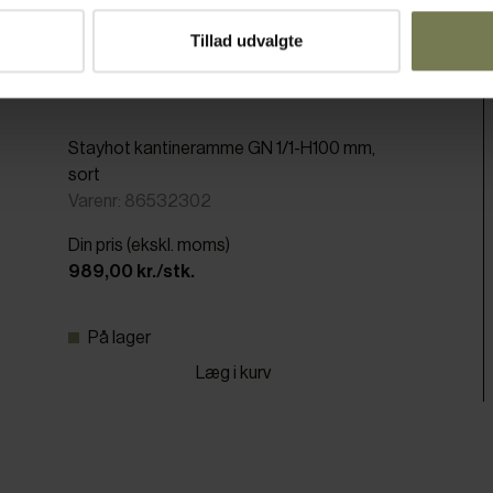
Tillad udvalgte
Stayhot kantineramme GN 1/1-H100 mm,
sort
Varenr: 86532302
Din pris (ekskl. moms)
989,00 kr./stk.
På lager
Læg i kurv