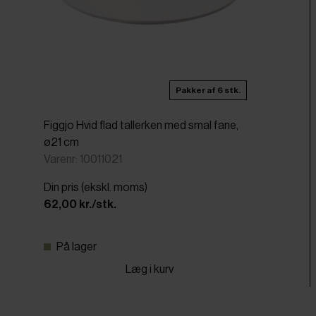
Pakker af 6 stk.
Figgjo Hvid flad tallerken med smal fane,
ø21 cm
Varenr: 10011021
Din pris (ekskl. moms)
62,00 kr./stk.
På lager
Læg i kurv