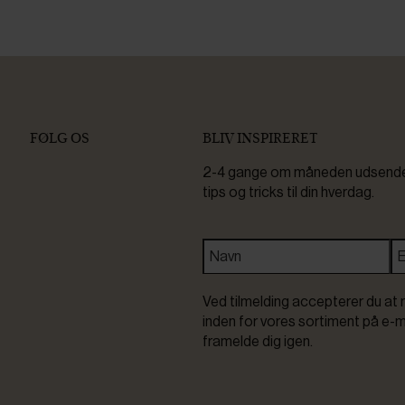
FØLG OS
BLIV INSPIRERET
2-4 gange om måneden udsender 
tips og tricks til din hverdag.
Ved tilmelding accepterer du at 
inden for vores sortiment på e-m
framelde dig igen.