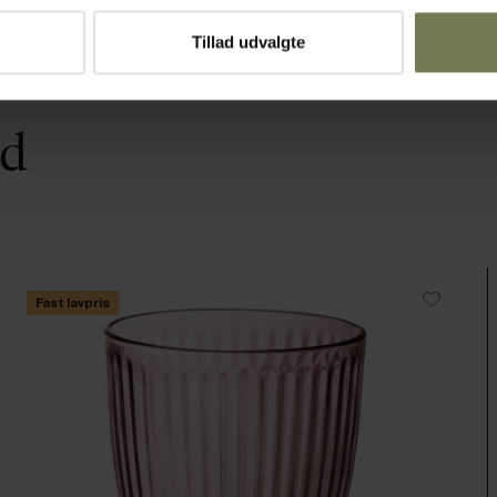
Tillad udvalgte
ed
Fast lavpris