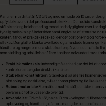
Kantinen i rustfrit stål, 1/2 GN og med en højde på 10 cm, er designe
opfylde kravene i det professionelle køkken. Den solide konstruktio
stål sikrer lang holdbarhed og modstandsdygtighed over for dagl
tydelig måleskala på indersiden samt angivelse af størrelse og r
kanten, får du et praktisk redskab, der gør portionering og forbe
effektiv. Den glatte, blanke overflade og afrundede hjørner gør kan
håndtere og rengøre, mens stabelkanten på ydersiden af alle fire h
nem stabling og adskillelse af flere kantiner, selv under travle forh
Praktisk måleskala:
Indvendig måleenhed gør det let at dos
kontrollere mængder direkte i kantinen.
Stabelbar konstruktion:
Stabelkant på alle fire hjørner sikr
afstabling og adskillelse, hvilket sparer plads og tid i køkkenet
Robust materiale:
Fremstillet i rustfrit stål, der tåler intensiv
bevarer sit flotte udseende over tid.
Anvendelse:
GN-mål 1/2, højde 10 cm – velegnet til tilberedni
opbevaring og håndtering af store mængder i det professione