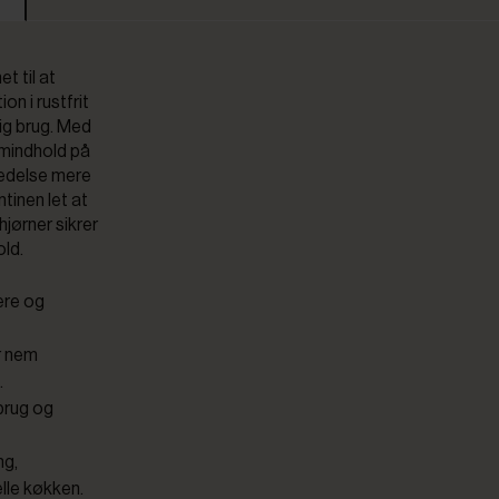
t til at
n i rustfrit
ig brug. Med
umindhold på
redelse mere
tinen let at
jørner sikrer
old.
ere og
er nem
.
 brug og
ng,
lle køkken.