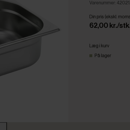
Varenummer: 42021
Din pris (ekskl. mom
62,00 kr./stk
Læg i kurv
På lager
r