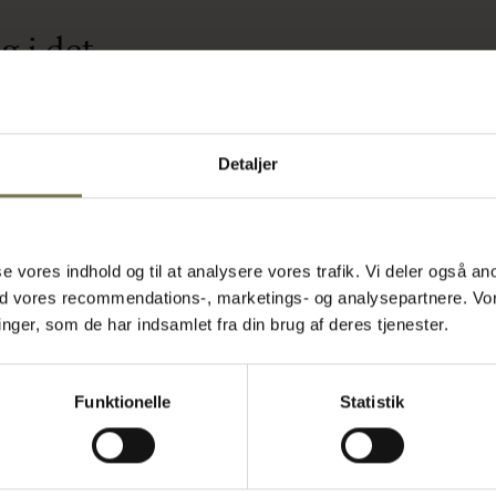
g i det
Detaljer
l tilberedning
kala gør det
beredelse og
e og adskille
asse vores indhold og til at analysere vores trafik. Vi deler også
tikken. Den
ed vores recommendations-, marketings- og analysepartnere. Vo
ssionelt
ger, som de har indsamlet fra din brug af deres tjenester.
se og
og anvende i
tore
Funktionelle
Statistik
ssionelle, der