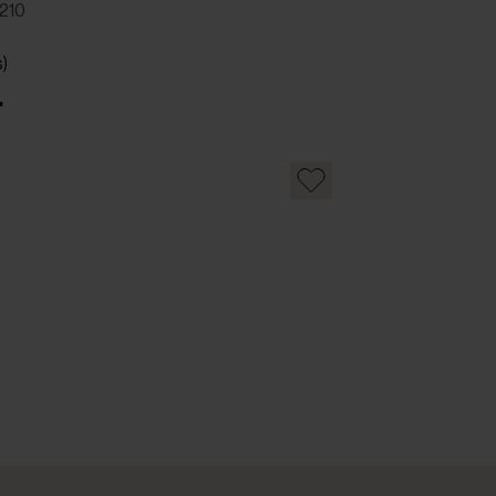
210
s)
.