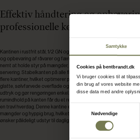
Effektiv håndtering og opbevarin
professionelle køkken
Samtykke
Kantinen i rustfrit stål, 1/2 GN og 10 cm høj, er et funktionelt valg ti
og opbevaring af råvarer og færdige retter. Den indvendige måles
nemt at holde styr på mængder, hvilket er en fordel ved både for
Cookies på bentbrandt.dk
servering. Stabelkanten på alle fire hjørner gør det hurtigt at stabl
Vi bruger cookies til at tilp
flere kantiner, hvilket optimerer pladsen i køkkenet og letter logis
din brug af vores website m
glatte, sølvfarvede overflade og afrundede hjørner giver et profe
disse data med andre oplysnin
udtryk og gør rengøringen enkel. Med tydelig angivelse af størrel
rumindhold på kanten får du et redskab, der er let at identificere 
Samtykkevalg
en travl hverdag. Denne kantine er udviklet til at kunne håndtere s
Nødvendige
mængder og hyppig brug, hvilket gør den til et solidt valg for profe
ønsker pålideligt udstyr til daglig drift.