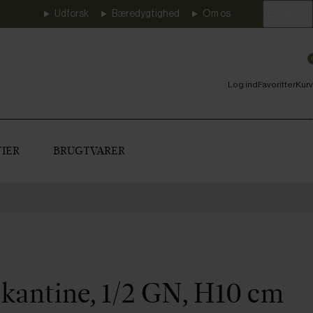
Udforsk
Bæredygtighed
Om os
Erhverv
Log ind
Favoritter
Kurv
IER
BRUGTVARER
 kantine, 1/2 GN, H10 cm