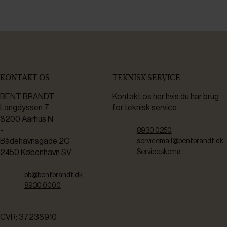
KONTAKT OS
TEKNISK SERVICE
BENT BRANDT
Kontakt os her hvis du har brug
Langdyssen 7
for teknisk service.
8200 Aarhus N
-
8930 0250
Bådehavnsgade 2C
servicemail@bentbrandt.dk
2450 København SV
Serviceskema
bb@bentbrandt.dk
8930 0000
CVR: 37238910