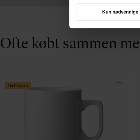
Kun nødvendige
Ofte købt sammen m
Fast lavpris