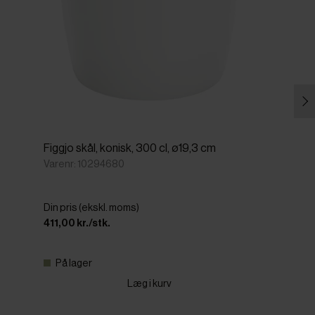
Figgjo skål, konisk, 300 cl, ø19,3 cm
Varenr: 10294680
Din pris (ekskl. moms)
411,00 kr./stk.
På lager
Læg i kurv