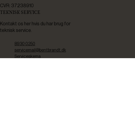
CVR: 37238910
TEKNISK SERVICE
Kontakt os her hvis du har brug for
teknisk service.
8930 0250
servicemail@bentbrandt.dk
Serviceskema
FØLG OS
BLIV INSPIRERET
2-4 gange om måneden udsender vi nyhedsbrev med f.eks.
produktnyheder, gode tilbud samt tips og tricks til din hverdag.