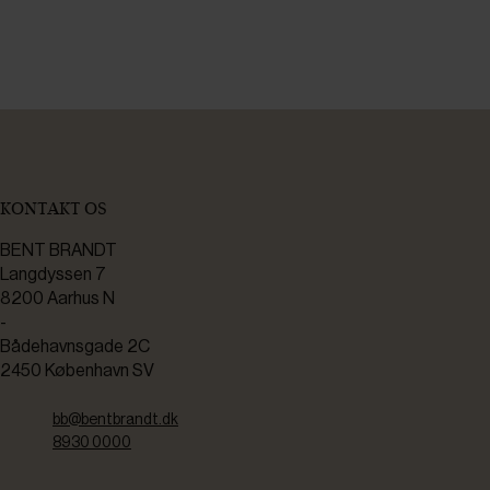
KONTAKT OS
BENT BRANDT
Langdyssen 7
8200 Aarhus N
-
Bådehavnsgade 2C
2450 København SV
bb@bentbrandt.dk
8930 0000