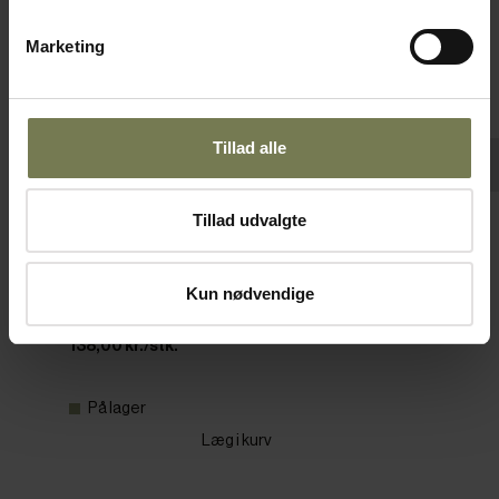
Marketing
Tillad alle
Tillad udvalgte
Pujadas fad, 1/1 GN, 2 cm, hvid
Varenr: 35740811
Kun nødvendige
Din pris (ekskl. moms)
138,00 kr./stk.
På lager
Læg i kurv