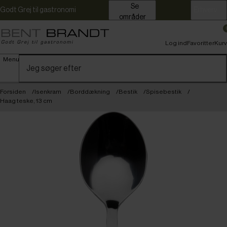
Se
Godt Grej til gastronomi
Erhverv
områder
Log ind
Favoritter
Kurv
Menu
Forsiden
Isenkram
Borddækning
Bestik
Spisebestik
Haag teske, 13 cm