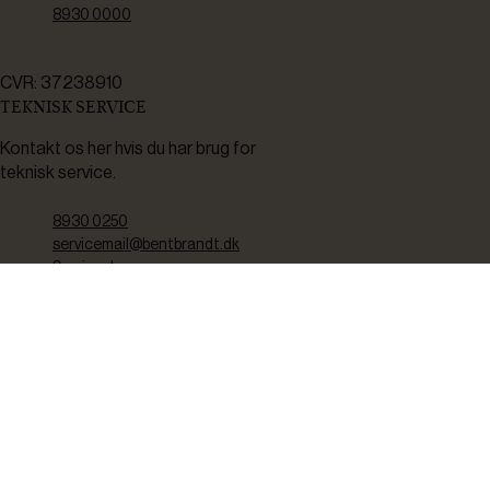
8930 0000
CVR: 37238910
TEKNISK SERVICE
Kontakt os her hvis du har brug for
teknisk service.
8930 0250
servicemail@bentbrandt.dk
Serviceskema
FØLG OS
BLIV INSPIRERET
2-4 gange om måneden udsender vi nyhedsbrev med f.eks.
produktnyheder, gode tilbud samt tips og tricks til din hverdag.