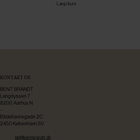
Læg i kurv
KONTAKT OS
BENT BRANDT
Langdyssen 7
8200 Aarhus N
-
Bådehavnsgade 2C
2450 København SV
bb@bentbrandt.dk