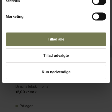
Statistik
Marketing
Tillad alle
Tillad udvalgte
Pakker af 12 stk.
Haag bordkniv, 20,5 cm
Kun nødvendige
Varenr: 25220120
Din pris (ekskl. moms)
12,00 kr./stk.
På lager