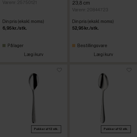
Varenr: 25750121
23,8 cm
Varenr: 20844723
Din pris (ekskl. moms)
Din pris (ekskl. moms)
6,95 kr./stk.
52,95 kr./stk.
På lager
Bestillingsvare
Læg i kurv
Læg i kurv
Pakker af 12 stk.
Pakker af 12 stk.