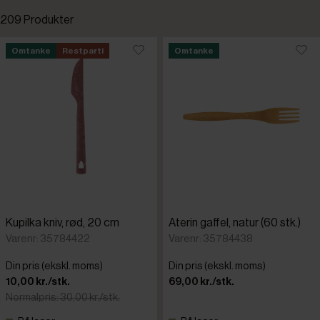
209 Produkter
Standardsortering
Omtanke
Restparti
Omtanke
Fast lavpris
Laveste pris
Kampagnevare
Højeste pris
Nye varer
Tilføjet for nylig
Omtanke
Varenr.
Kupilka kniv, rød, 20 cm
Aterin gaffel, natur (60 stk.)
Amefa
Restpartier
Varenr: 35784422
Varenr: 35784438
Din pris (ekskl. moms)
Din pris (ekskl. moms)
Aterin
10,00 kr./stk.
69,00 kr./stk.
Normalpris: 30,00 kr./stk.
Chef&Som