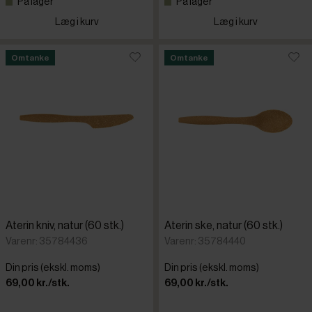
På lager
På lager
Læg i kurv
Læg i kurv
Dalper
Omtanke
Omtanke
Grunwerg
Guy Degr
Harlang
Hepp
Aterin kniv, natur (60 stk.)
Aterin ske, natur (60 stk.)
Kupilka
Varenr: 35784436
Varenr: 35784440
Din pris (ekskl. moms)
Din pris (ekskl. moms)
Paderno
69,00 kr./stk.
69,00 kr./stk.
Pintinox