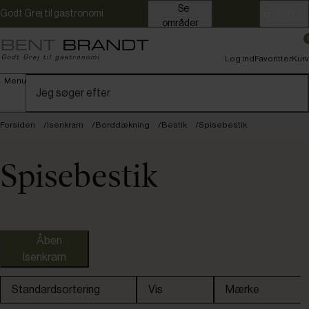
Se
Godt Grej til gastronomi
Erhverv
områder
Log ind
Favoritter
Kurv
Menu
Forsiden
Isenkram
Borddækning
Bestik
Spisebestik
Spisebestik
Åben
Isenkram
Standardsortering
Vis
Mærke