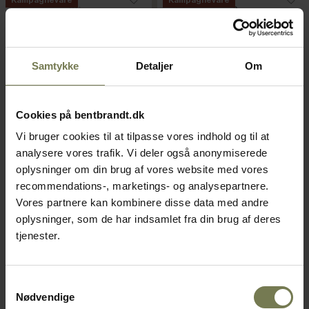
Kampagnevare
Kampagnevare
Samtykke
Detaljer
Om
Cookies på bentbrandt.dk
Pakker af 12 stk.
Pakker af 12 stk.
Vi bruger cookies til at tilpasse vores indhold og til at
analysere vores trafik. Vi deler også anonymiserede
Sambonet Linear spisegaffel,
Sambonet Linear bordkniv,
oplysninger om din brug af vores website med vores
20,7 cm
23,6 cm
recommendations-, marketings- og analysepartnere.
Varenr: 25460220
Varenr: 25460123
Vores partnere kan kombinere disse data med andre
oplysninger, som de har indsamlet fra din brug af deres
Din pris (ekskl. moms)
Din pris (ekskl. moms)
tjenester.
16,00 kr./stk.
21,00 kr./stk.
Normalpris: 22,00 kr./stk.
Normalpris: 29,00 kr./stk.
På lager
På lager
Samtykkevalg
Nødvendige
Læg i kurv
Læg i kurv