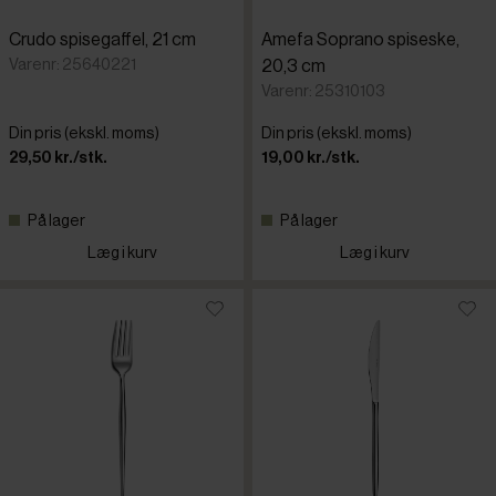
Crudo spisegaffel, 21 cm
Amefa Soprano spiseske,
Varenr: 25640221
20,3 cm
Varenr: 25310103
Din pris (ekskl. moms)
Din pris (ekskl. moms)
29,50 kr./stk.
19,00 kr./stk.
På lager
På lager
Læg i kurv
Læg i kurv