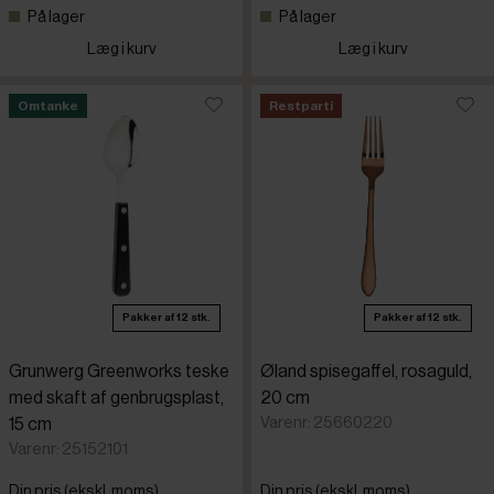
På lager
På lager
Læg i kurv
Læg i kurv
Sambone
Omtanke
Restparti
Victorinox
WMF
Pakker af 12 stk.
Pakker af 12 stk.
Grunwerg Greenworks teske
Øland spisegaffel, rosaguld,
med skaft af genbrugsplast,
20 cm
Varenr: 25660220
15 cm
Varenr: 25152101
Din pris (ekskl. moms)
Din pris (ekskl. moms)