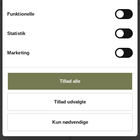
Funktionelle
Statistik
Marketing
Pakker af 12 stk.
Pakker af 12 stk.
Tillad alle
Grunwerg Greenworks
Estilo spiseske, 20,5 cm
Varenr: 25580320
spiseske med skaft af
Tillad udvalgte
genbrugsplast, 20 cm
Varenr: 25150301
Din pris (ekskl. moms)
Din pris (ekskl. moms)
Kun nødvendige
13,00 kr./stk.
19,00 kr./stk.