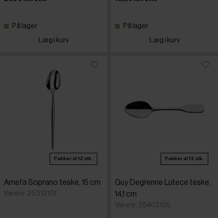
På lager
På lager
Læg i kurv
Læg i kurv
Pakker af 12 stk.
Pakker af 12 stk.
Amefa Soprano teske, 15 cm
Guy Degrenne Lutece teske,
Varenr: 25312101
14,1 cm
Varenr: 25402105