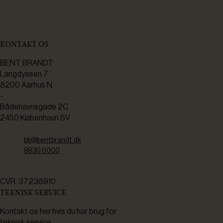
KONTAKT OS
BENT BRANDT
Langdyssen 7
8200 Aarhus N
-
Bådehavnsgade 2C
2450 København SV
bb@bentbrandt.dk
8930 0000
CVR: 37238910
TEKNISK SERVICE
Kontakt os her hvis du har brug for
teknisk service.