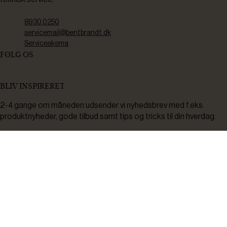
8930 0250
servicemail@bentbrandt.dk
Serviceskema
FØLG OS
BLIV INSPIRERET
2-4 gange om måneden udsender vi nyhedsbrev med f.eks.
produktnyheder, gode tilbud samt tips og tricks til din hverdag.
Tilmeld