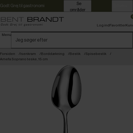
Se
Godt Grej til gastronomi
Erhverv
områder
Log ind
Favoritter
Kurv
Menu
Forsiden
Isenkram
Borddækning
Bestik
Spisebestik
Amefa Soprano teske, 15 cm