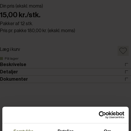
Din pris (ekskl. moms)
15,00 kr./stk.
Pakker af 12 stk.
Pris pr. pakke 180,00 kr. (ekskl. moms)
Læg i kurv
På lager
Beskrivelse
Detaljer
Dokumenter