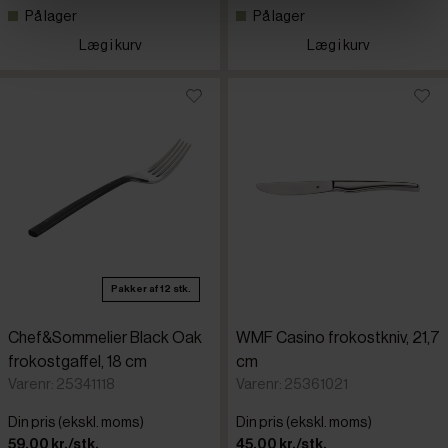
På lager
På lager
Læg i kurv
Læg i kurv
Pakker af 12 stk.
Chef&Sommelier Black Oak
WMF Casino frokostkniv, 21,7
frokostgaffel, 18 cm
cm
Varenr: 25341118
Varenr: 25361021
Din pris (ekskl. moms)
Din pris (ekskl. moms)
59,00 kr./stk.
45,00 kr./stk.