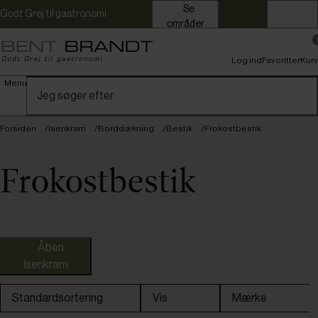
Se
Godt Grej til gastronomi
Erhverv
områder
Log ind
Favoritter
Kurv
Menu
Forsiden
Isenkram
Borddækning
Bestik
Frokostbestik
Frokostbestik
Åben
Isenkram
Fast lavpris
Standardsortering
Vis
Mærke
Restpartier