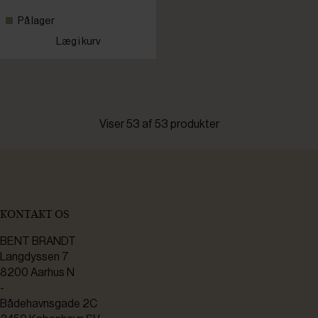
På lager
Læg i kurv
Viser 53 af 53 produkter
KONTAKT OS
BENT BRANDT
Langdyssen 7
8200 Aarhus N
-
Bådehavnsgade 2C