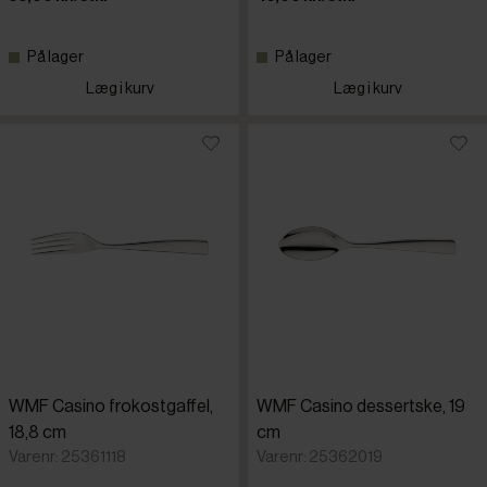
På lager
På lager
Læg i kurv
Læg i kurv
WMF Casino frokostgaffel,
WMF Casino dessertske, 19
18,8 cm
cm
Varenr: 25361118
Varenr: 25362019