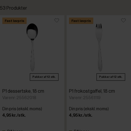
53 Produkter
Standardsortering
Fast lavpris
Fast lavpris
Laveste pris
Amefa
Højeste pris
Chef&Som
Tilføjet for nylig
Pakker af 12 stk.
Pakker af 12 stk.
Dalper
Varenr.
P1 dessertske, 18 cm
P1 frokostgaffel, 18 cm
Guy Degr
Varenr: 25562018
Varenr: 25561119
Din pris (ekskl. moms)
Din pris (ekskl. moms)
Hepp
4,95 kr./stk.
4,95 kr./stk.
WMF