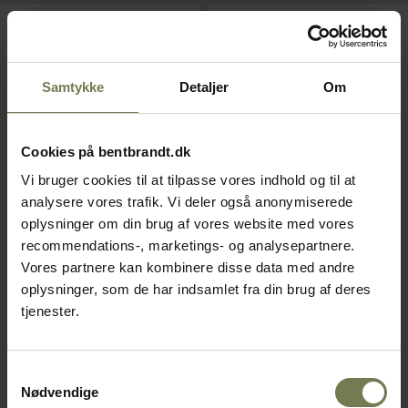
Samtykke
Detaljer
Om
Cookies på bentbrandt.dk
Vi bruger cookies til at tilpasse vores indhold og til at
Pakker af 12 stk.
Pakker af 12 stk.
analysere vores trafik. Vi deler også anonymiserede
oplysninger om din brug af vores website med vores
WMF Casino frokostkniv, 21,2
WMF Signum frokostgaffel,
recommendations-, marketings- og analysepartnere.
cm
18,8 cm
Vores partnere kan kombinere disse data med andre
Varenr: 25361020
Varenr: 25332419
oplysninger, som de har indsamlet fra din brug af deres
tjenester.
Din pris (ekskl. moms)
Din pris (ekskl. moms)
45,00 kr./stk.
39,00 kr./stk.
Samtykkevalg
På lager
På lager
Nødvendige