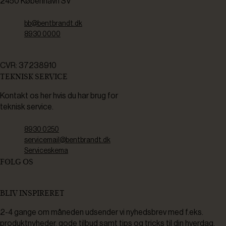
2450 København SV
bb@bentbrandt.dk
8930 0000
CVR: 37238910
TEKNISK SERVICE
Kontakt os her hvis du har brug for
teknisk service.
8930 0250
servicemail@bentbrandt.dk
Serviceskema
FØLG OS
BLIV INSPIRERET
2-4 gange om måneden udsender vi nyhedsbrev med f.eks.
produktnyheder, gode tilbud samt tips og tricks til din hverdag.