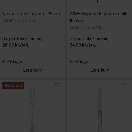
Navona frokostgaffel, 18 cm
WMF Signum dessertske, lille,
Varenr: 25061018
15,5 cm
Varenr: 25332119
Din pris (ekskl. moms)
Din pris (ekskl. moms)
26,00 kr./stk.
34,50 kr./stk.
På lager
På lager
Læg i kurv
Læg i kurv
Restparti