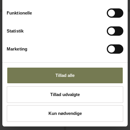
Læg i kurv
Læg i kurv
Funktionelle
Statistik
Marketing
Pakker af 12 stk.
Pakker af 12 stk.
Tillad alle
Chef&Sommelier Black Oak
WMF Signum frokostkniv, hult
Tillad udvalgte
frokostkniv, 21,5 cm
skaft, 21,4 cm
Varenr: 25341022
Varenr: 25331021
Din pris (ekskl. moms)
Din pris (ekskl. moms)
Kun nødvendige
65,50 kr./stk.
82,00 kr./stk.