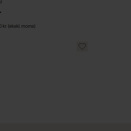
s)
.
0 kr. (ekskl. moms)