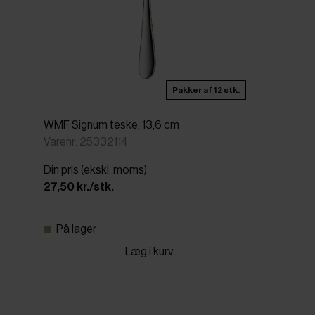
Pakker af 12 stk.
WMF Signum teske, 13,6 cm
Varenr: 25332114
Din pris (ekskl. moms)
27,50 kr./stk.
På lager
Læg i kurv