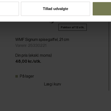
Tillad udvalgte
Pakker af 12 stk.
WMF Signum spisegaffel, 21 cm
Varenr: 25330221
Din pris (ekskl. moms)
48,00 kr./stk.
På lager
Læg i kurv