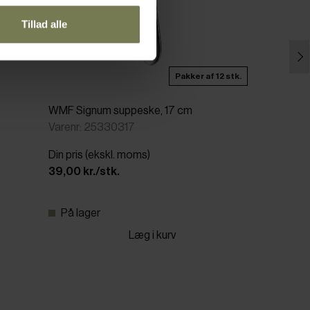
Tillad alle
Pakker af 12 stk.
WMF Signum suppeske, 17 cm
Varenr: 25330317
Din pris (ekskl. moms)
39,00 kr./stk.
På lager
Læg i kurv