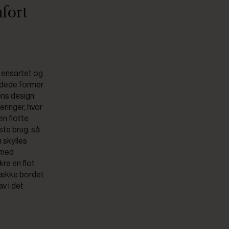
fort
t ensartet og
ndede former
vens design
eringer, hvor
en flotte
ste brug, så
 skylles
 med
kre en flot
 dække bordet
v i det