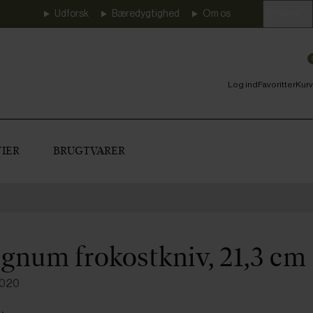
Udforsk
Bæredygtighed
Om os
Erhverv
Log ind
Favoritter
Kurv
IER
BRUGTVARER
num frokostkniv, 21,3 cm
1020