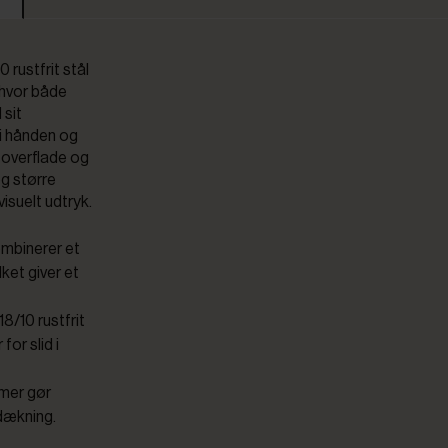
 rustfrit stål
, hvor både
 sit
 i hånden og
 overflade og
og større
visuelt udtryk.
mbinerer et
lket giver et
18/10 rustfrit
or slid i
rmer gør
ddækning.