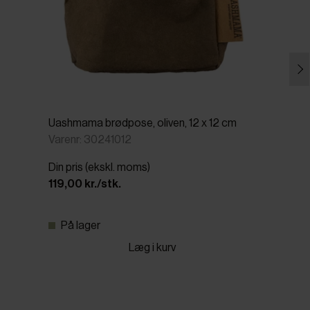
Uashmama brødpose, oliven, 12 x 12 cm
Varenr: 30241012
Din pris (ekskl. moms)
119,00 kr./stk.
På lager
Læg i kurv