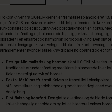
Frokostkniven fra SIGNUM-serien er fremstillet i blankpoleret 18/10
og måler 21,3 cm. Kniven er udviklet til det professionelle køkken
funktionalitet og et flot udtryk ved borddækningen er i fokus. Med
afrundede håndtag og balancerede linjer ligger kniven behageligt
bidrager til en ensartet og harmonisk bordopdækning. Den glatte
det enkle design gør kniven velegnet til både frokostserveringer 
arrangementer, hvor der stilles krav til både holdbarhed og et flot 
Design: Minimalistisk og harmonisk stil
: SIGNUM-serien ko
traditionelt afrundet håndtag med klare, balancerede linjer, hvi
tidløst og roligt udtryk på bordet.
Fakta: 18/10 rustfrit stål
: Kniven er fremstillet i blankpoleret 
stål, som sikrer lang holdbarhed og modstandsdygtighed over f
daglig brug.
Flot finish og komfort
: Den glatte overflade og de bløde fo
kniven behagelig at holde om og let at integrere i enhver bor