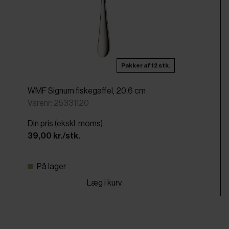
Pakker af 12 stk.
WMF Signum fiskegaffel, 20,6 cm
Varenr: 25331120
Din pris (ekskl. moms)
39,00 kr./stk.
På lager
Læg i kurv