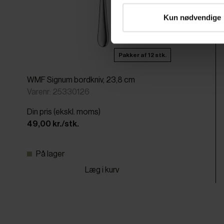
Kun nødvendige
Pakker af 12 stk.
WMF Signum bordkniv, 23,8 cm
Varenr: 25330126
Din pris (ekskl. moms)
49,00 kr./stk.
På lager
Læg i kurv