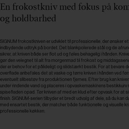
En frokostkniv med fokus på kom
og holdbarhed
SIGNUM frokostkniven er udviklet til professionelle, der ønsker e
indbydende udtryk på bordet. Det blankpolerede stål og de afru
sikrer, at kniven både ser flot ud og føles behagelig i hånden. Kni
gør den velegnet til alt fra morgenmad til frokost og middagsserv
der er behov for et pålideligt og slidstærkt bestik. For at bevare d
overflade anbefales det at vaske og tørre kniven i hånden ved før
eventuelt slibestøv fra produktionen fjernes. Efter brug kan kniven
under rindende vand og placeres i opvaskemaskinens bestikkurv
spisefladen opad. Tør kniven af med en klud efter opvask for at si
finish. SIGNUM-serien tilbyder et bredt udvalg af dele, så du kan
med ensartet bestik, der matcher både funktionelle og visuelle kra
professionelle køkken.