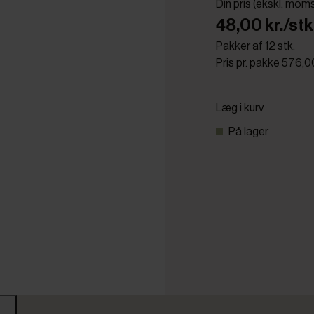
Din pris (ekskl. mom
48,00 kr./stk
Pakker af 12 stk.
Pris pr. pakke 576,0
Læg i kurv
På lager
r