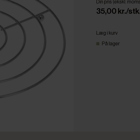
Din pris (ekskl. mom
35,00 kr./stk
Læg i kurv
På lager