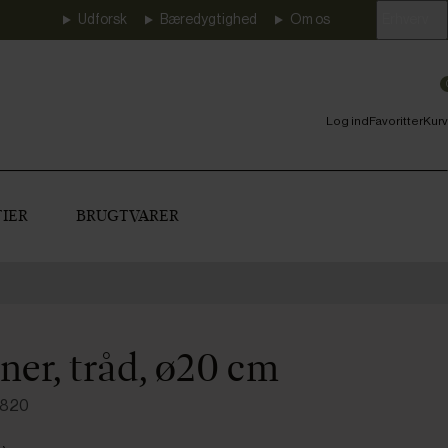
Udforsk
Bæredygtighed
Om os
Erhverv
Log ind
Favoritter
Kurv
IER
BRUGTVARER
er, tråd, ø20 cm
8820