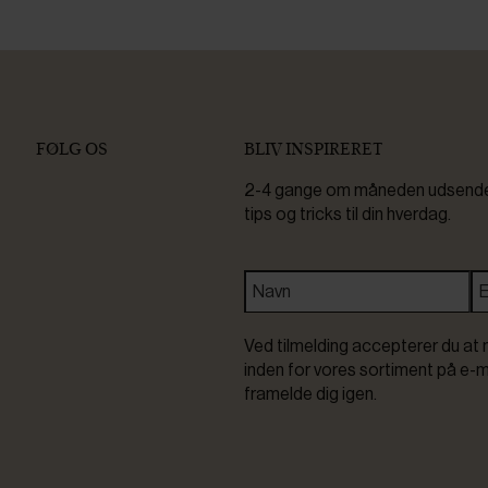
FØLG OS
BLIV INSPIRERET
2-4 gange om måneden udsender 
tips og tricks til din hverdag.
Ved tilmelding accepterer du at 
inden for vores sortiment på e-m
framelde dig igen.