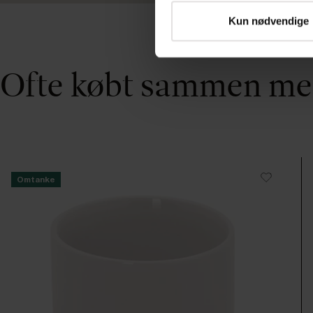
Kun nødvendige
Ofte købt sammen m
Omtanke