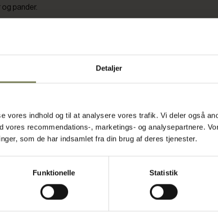
 og pander.
dtering
Detaljer
en, hvor der
onstruktion i
ethvert
ler
asse vores indhold og til at analysere vores trafik. Vi deler også
let at flytte
t. Med en
ed vores recommendations-, marketings- og analysepartnere. Vo
vilket gør
ger, som de har indsamlet fra din brug af deres tjenester.
eren kan holde
 funktion.
ikker
Funktionelle
Statistik