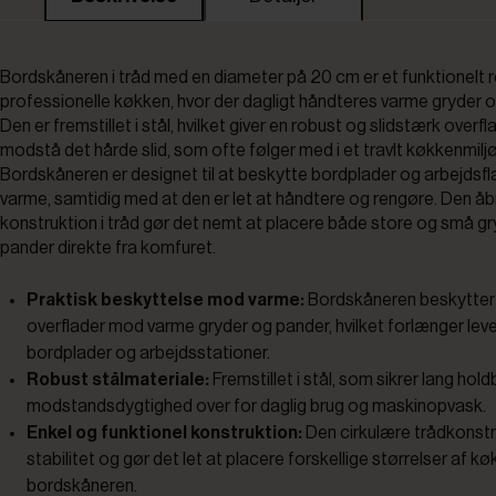
Bordskåneren i tråd med en diameter på 20 cm er et funktionelt r
professionelle køkken, hvor der dagligt håndteres varme gryder o
Den er fremstillet i stål, hvilket giver en robust og slidstærk overfl
modstå det hårde slid, som ofte følger med i et travlt køkkenmiljø
Bordskåneren er designet til at beskytte bordplader og arbejdsf
varme, samtidig med at den er let at håndtere og rengøre. Den å
konstruktion i tråd gør det nemt at placere både store og små gry
pander direkte fra komfuret.
Praktisk beskyttelse mod varme:
Bordskåneren beskytter 
overflader mod varme gryder og pander, hvilket forlænger lev
bordplader og arbejdsstationer.
Robust stålmateriale:
Fremstillet i stål, som sikrer lang hol
modstandsdygtighed over for daglig brug og maskinopvask.
Enkel og funktionel konstruktion:
Den cirkulære trådkonstr
stabilitet og gør det let at placere forskellige størrelser af k
bordskåneren.