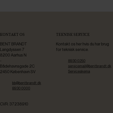
KONTAKT OS
TEKNISK SERVICE
BENT BRANDT
Kontakt os her hvis du har brug
Langdyssen 7
for teknisk service.
8200 Aarhus N
-
8930 0250
Bådehavnsgade 2C
servicemail@bentbrandt.dk
2450 København SV
Serviceskema
bb@bentbrandt.dk
8930 0000
CVR: 37238910