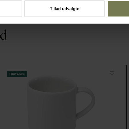
Tillad udvalgte
ed
Omtanke