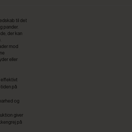
edskab til det
g pander.
ade, der kan
.
lader mod
bne
der eller
effektivt
etiden på
dbarhed og
uktion giver
økkengrej på