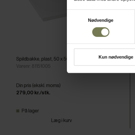
Samtykkevalg
Nødvendige
Kun nødvendige
Spildbakke, plast, 50 x 50 cm grå
Varenr: 81151005
Din pris (ekskl. moms)
279,00 kr./stk.
På lager
Læg i kurv