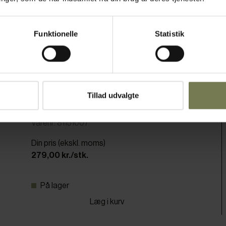
Funktionelle
Statistik
Tillad udvalgte
Spildbakke, plast, 50 x 50 cm, sort/grøn
ass.
Varenr: 81151007
Din pris (ekskl. moms)
279,00 kr./stk.
På lager
Læg i kurv