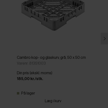
Cambro kop- og glaskurv, grå, 50 x 50 cm
Varenr: 81351003
Din pris (ekskl. moms)
185,00 kr./stk.
På lager
Læg i kurv