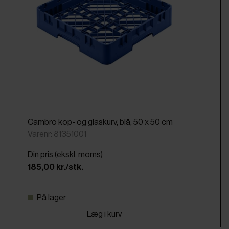
Cambro kop- og glaskurv, blå, 50 x 50 cm
Varenr: 81351001
Din pris (ekskl. moms)
185,00 kr./stk.
På lager
Læg i kurv