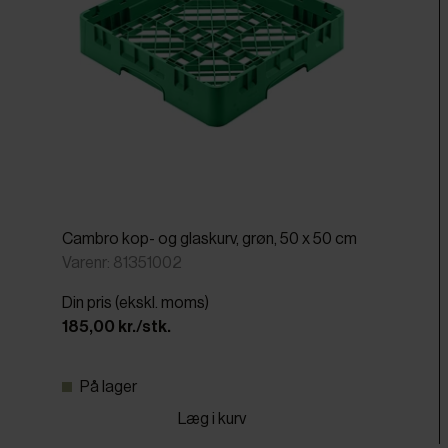
Cambro kop- og glaskurv, grøn, 50 x 50 cm
Varenr: 81351002
Din pris (ekskl. moms)
185,00 kr./stk.
På lager
Læg i kurv