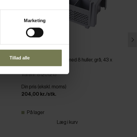
Marketing
Tillad alle
Cambro bestikholder med 8 huller, grå, 43 x
21 x H15,5 cm
Varenr: 81201215
Din pris (ekskl. moms)
204,00 kr./stk.
På lager
Læg i kurv