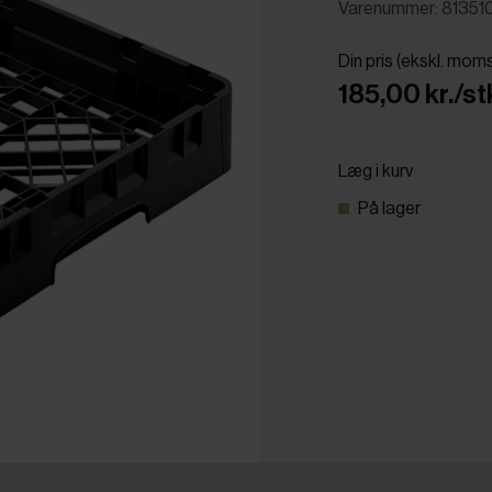
Varenummer: 81351
Din pris (ekskl. mom
185,00 kr./st
Læg i kurv
På lager