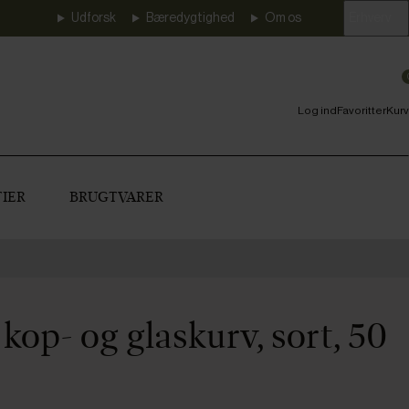
Udforsk
Bæredygtighed
Om os
Erhverv
Log ind
Favoritter
Kurv
IER
BRUGTVARER
op- og glaskurv, sort, 50