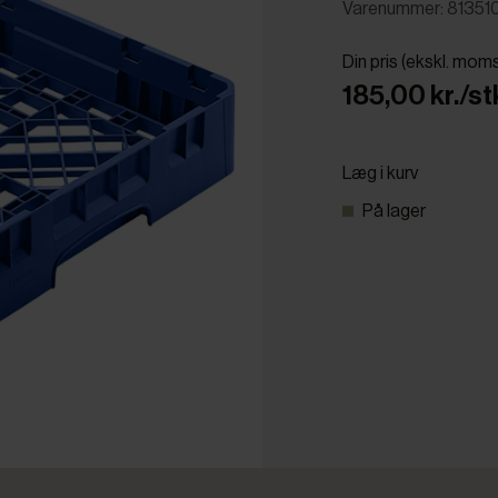
Varenummer: 81351
Din pris (ekskl. mom
185,00 kr./st
Læg i kurv
På lager