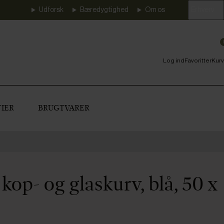
Udforsk
Bæredygtighed
Om os
Erhverv
Log ind
Favoritter
Kurv
IER
BRUGTVARER
op- og glaskurv, blå, 50 x