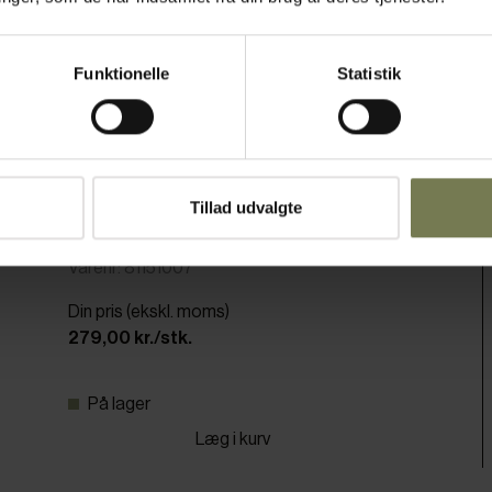
Funktionelle
Statistik
Tillad udvalgte
Spildbakke, plast, 50 x 50 cm, sort/grøn
ass.
Varenr: 81151007
Din pris (ekskl. moms)
279,00 kr./stk.
På lager
Læg i kurv