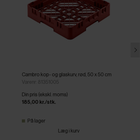
Cambro kop- og glaskurv, rød, 50 x 50 cm
Varenr: 81351005
Din pris (ekskl. moms)
185,00 kr./stk.
På lager
Læg i kurv