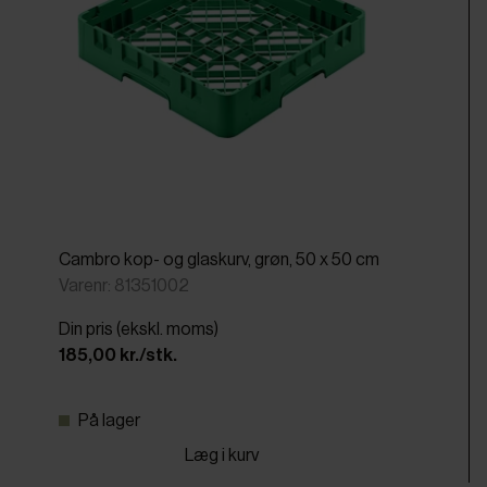
Cambro kop- og glaskurv, grøn, 50 x 50 cm
Varenr: 81351002
Din pris (ekskl. moms)
185,00 kr./stk.
På lager
Læg i kurv