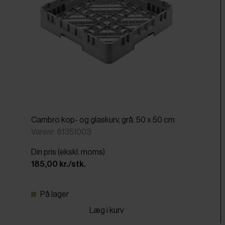
Cambro kop- og glaskurv, grå, 50 x 50 cm
Varenr: 81351003
Din pris (ekskl. moms)
185,00 kr./stk.
På lager
Læg i kurv