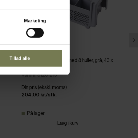
Marketing
Tillad alle
Cambro bestikholder med 8 huller, grå, 43 x
21 x H15,5 cm
Varenr: 81201215
Din pris (ekskl. moms)
204,00 kr./stk.
På lager
Læg i kurv