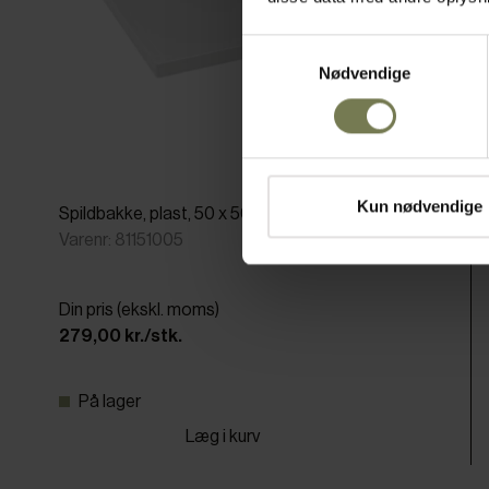
Samtykkevalg
Nødvendige
Kun nødvendige
Spildbakke, plast, 50 x 50 cm grå
Varenr: 81151005
Din pris (ekskl. moms)
279,00 kr./stk.
På lager
Læg i kurv