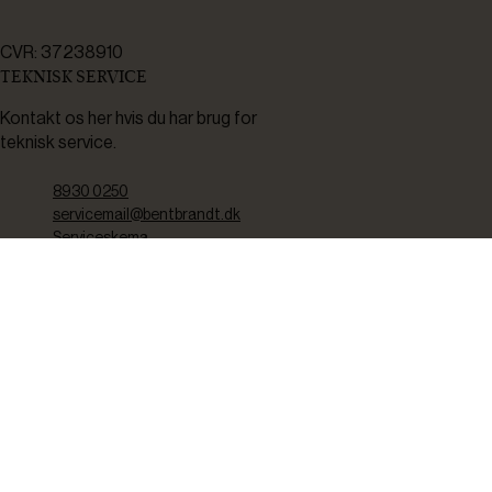
CVR: 37238910
TEKNISK SERVICE
Kontakt os her hvis du har brug for
teknisk service.
8930 0250
servicemail@bentbrandt.dk
Serviceskema
FØLG OS
BLIV INSPIRERET
2-4 gange om måneden udsender vi nyhedsbrev med f.eks.
produktnyheder, gode tilbud samt tips og tricks til din hverdag.