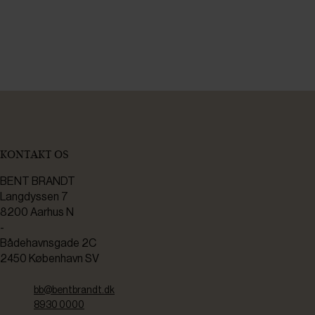
KONTAKT OS
BENT BRANDT
Langdyssen 7
8200 Aarhus N
-
Bådehavnsgade 2C
2450 København SV
bb@bentbrandt.dk
8930 0000