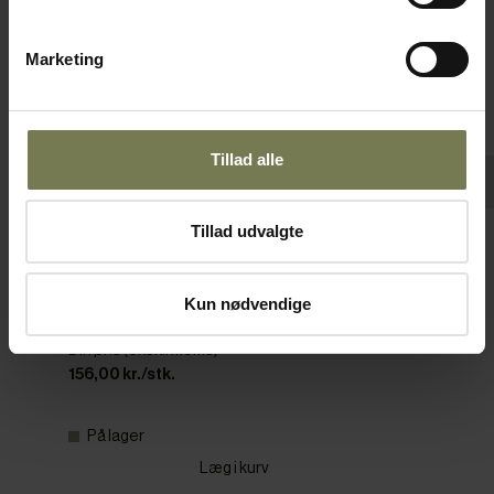
Marketing
Tillad alle
Tillad udvalgte
Cambro Camwear kantine, klar, 8,5 ltr., 1/1
GN, H6,5 cm
Kun nødvendige
Varenr: 42301106
Din pris (ekskl. moms)
156,00 kr./stk.
På lager
Læg i kurv