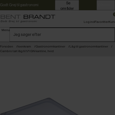
Se
Godt Grej til gastronomi
Erhverv
områder
Log ind
Favoritter
Kurv
Menu
Forsiden
Isenkram
Gastronormkantiner
Låg til gastronormkantiner
Cambro tæt låg til 1/1 GN kantine, hvid