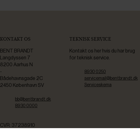
KONTAKT OS
TEKNISK SERVICE
BENT BRANDT
Kontakt os her hvis du har brug
Langdyssen 7
for teknisk service.
8200 Aarhus N
-
8930 0250
Bådehavnsgade 2C
servicemail@bentbrandt.dk
2450 København SV
Serviceskema
bb@bentbrandt.dk
8930 0000
CVR: 37238910