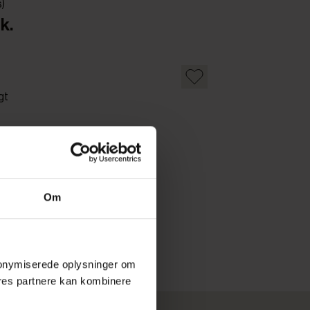
s)
k.
gt
Om
 anonymiserede oplysninger om
res partnere kan kombinere