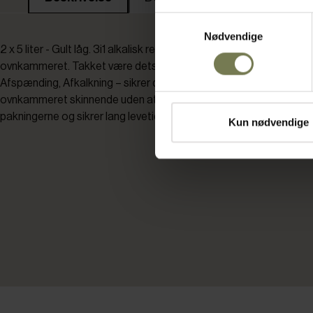
Samtykkevalg
Nødvendige
2 x 5 liter - Gult låg. 3i1 alkalisk rengøringsmiddel, specielt til reng
ovnkammeret. Takket være dets specielle 3 i 1-formel – Rengørin
Afspænding, Afkalkning – sikrer det fuldstændig fjernelse af mad
ovnkammeret skinnende uden at efterlade striber; det beskytter
pakningerne og sikrer lang levetid.
Kun nødvendige