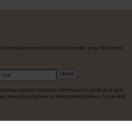
vi nyhedsbrev med f.eks. produktnyheder, gode tilbud samt
Tilmeld
modtage nyheder, inspiration, informationer og tilbud på varer
ail. Samtidig accepterer du persondatapolitikken. Du kan altid