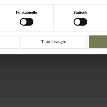
Funktionelle
Statistik
øring af
g,
rester og gør
 også
Tillad udvalgte