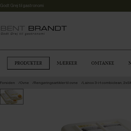
Godt Grej til gastronomi
PRODUKTER
MÆRKER
OMTANKE
Forsiden
Ovne
Rengøringsartikler til ovne
Lainox 3-i-1 combiclean, 2x5lt