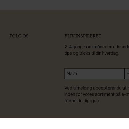
FØLG OS
BLIV INSPIRERET
2-4 gange om måneden udsender 
tips og tricks til din hverdag.
Ved tilmelding accepterer du at 
inden for vores sortiment på e-m
framelde dig igen.