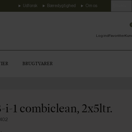
Udforsk
Bæredygtighed
Om os
Erhverv
Log ind
Favoritter
Kurv
IER
BRUGTVARER
-i-1 combiclean, 2x5ltr.
0402