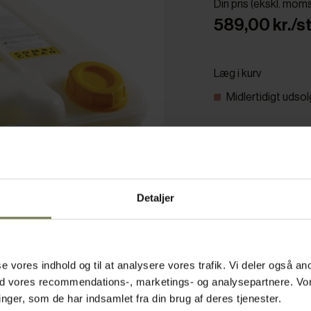
Din pris (ekskl. mom
589,00 kr./st
Læg i kurv
Midlertidigt udsol
Detaljer
asse vores indhold og til at analysere vores trafik. Vi deler også
ed vores recommendations-, marketings- og analysepartnere. Vo
ger, som de har indsamlet fra din brug af deres tjenester.