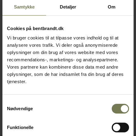
Samtykke
Detaljer
Om
Cookies på bentbrandt.dk
Vi bruger cookies til at tilpasse vores indhold og til at
analysere vores trafik. Vi deler også anonymiserede
oplysninger om din brug af vores website med vores
recommendations-, marketings- og analysepartnere.
Vores partnere kan kombinere disse data med andre
Lainox Calfree afkalkning,
Rational hældetud til dunk,
oplysninger, som de har indsamlet fra din brug af deres
grøn, 10 ltr.
blå
tjenester.
Varenr: 73151919
Varenr: 73251907
Din pris (ekskl. moms)
Din pris (ekskl. moms)
465,00 kr./stk.
79,00 kr./stk.
Samtykkevalg
Nødvendige
På lager
Bestillingsvare
Funktionelle
Læg i kurv
Læg i kurv