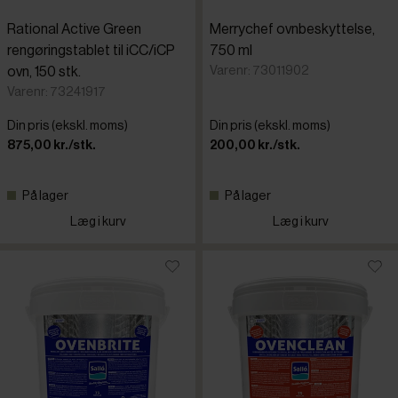
Rational Active Green
Merrychef ovnbeskyttelse,
rengøringstablet til iCC/iCP
750 ml
Varenr: 73011902
ovn, 150 stk.
Varenr: 73241917
Din pris (ekskl. moms)
Din pris (ekskl. moms)
875,00 kr./stk.
200,00 kr./stk.
På lager
På lager
Læg i kurv
Læg i kurv