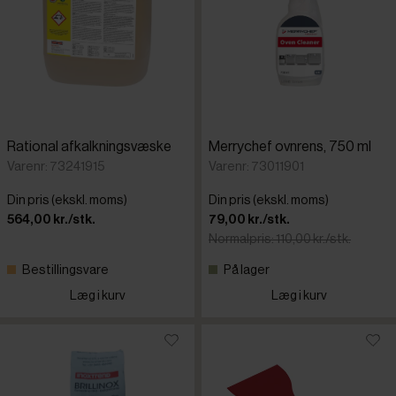
Rational afkalkningsvæske
Merrychef ovnrens, 750 ml
Varenr: 73241915
Varenr: 73011901
Din pris (ekskl. moms)
Din pris (ekskl. moms)
564,00 kr./stk.
79,00 kr./stk.
Normalpris: 110,00 kr./stk.
Bestillingsvare
På lager
Læg i kurv
Læg i kurv