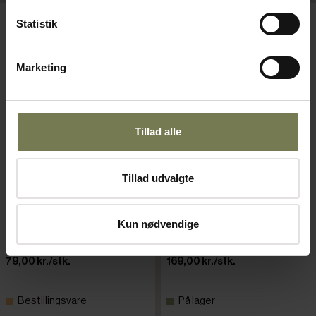
Statistik
Marketing
Tillad alle
Tillad udvalgte
Rational hældetud til dunk,
Lainox plejemiddel til Oracle
Varenr: 73151905
rød
Varenr: 73251906
Kun nødvendige
Din pris (ekskl. moms)
Din pris (ekskl. moms)
79,00 kr./stk.
169,00 kr./stk.
Bestillingsvare
På lager