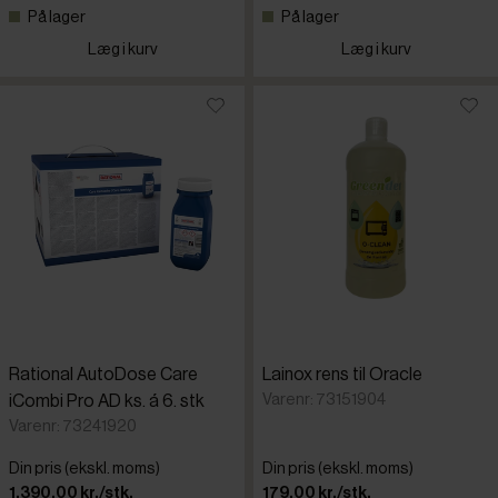
På lager
På lager
Læg i kurv
Læg i kurv
Rational AutoDose Care
Lainox rens til Oracle
Varenr: 73151904
iCombi Pro AD ks. á 6. stk
Varenr: 73241920
Din pris (ekskl. moms)
Din pris (ekskl. moms)
1.390,00 kr./stk.
179,00 kr./stk.