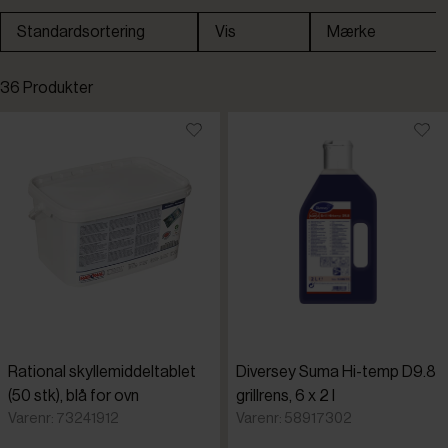
Standardsortering
Vis
Mærke
Standardsortering
36 Produkter
Laveste pris
Højeste pris
Tilføjet for nylig
Varenr.
Diversey
Rational skyllemiddeltablet
Diversey Suma Hi-temp D9.8
Fagor
(50 stk), blå for ovn
grillrens, 6 x 2 l
Varenr: 73241912
Varenr: 58917302
Inoxtrend