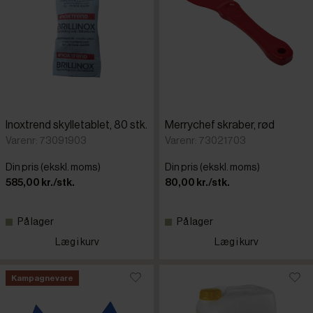
Inoxtrend skylletablet, 80 stk.
Merrychef skraber, rød
Varenr: 73091903
Varenr: 73021703
Din pris (ekskl. moms)
Din pris (ekskl. moms)
585,00 kr./stk.
80,00 kr./stk.
På lager
På lager
Læg i kurv
Læg i kurv
Kampagnevare