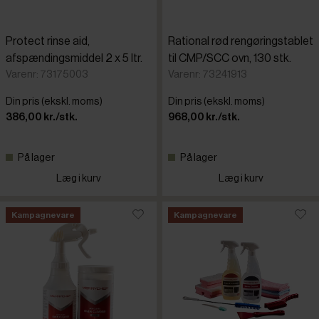
Protect rinse aid,
Rational rød rengøringstablet
afspændingsmiddel 2 x 5 ltr.
til CMP/SCC ovn, 130 stk.
Varenr: 73175003
Varenr: 73241913
Din pris (ekskl. moms)
Din pris (ekskl. moms)
386,00 kr./stk.
968,00 kr./stk.
På lager
På lager
Læg i kurv
Læg i kurv
Kampagnevare
Kampagnevare