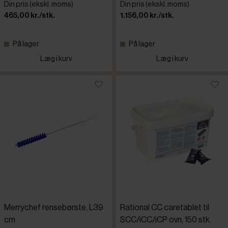
Din pris (ekskl. moms)
Din pris (ekskl. moms)
465,00 kr./stk.
1.156,00 kr./stk.
Lainox
På lager
På lager
Merrychef
Læg i kurv
Læg i kurv
MKN
Rational
Merrychef rensebørste, L39
Rational CC caretablet til
cm
SCC/iCC/iCP ovn, 150 stk.