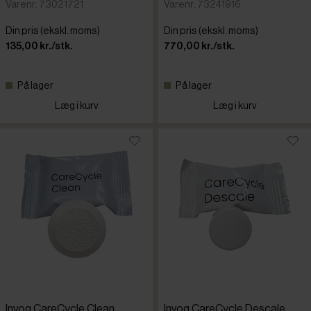
Varenr: 73021721
Varenr: 73241916
Din pris (ekskl. moms)
Din pris (ekskl. moms)
135,00 kr./stk.
770,00 kr./stk.
På lager
På lager
Læg i kurv
Læg i kurv
Invoq CareCycle Clean
Invoq CareCycle Descale