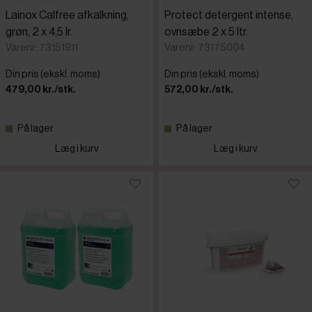
Lainox Calfree afkalkning,
Protect detergent intense,
grøn, 2 x 4,5 lr.
ovnsæbe 2 x 5 ltr.
Varenr: 73151911
Varenr: 73175004
Din pris (ekskl. moms)
Din pris (ekskl. moms)
479,00 kr./stk.
572,00 kr./stk.
På lager
På lager
Læg i kurv
Læg i kurv