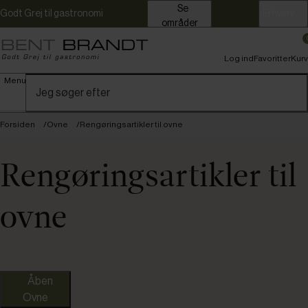
Se
Godt Grej til gastronomi
Erhverv
områder
Log ind
Favoritter
Kurv
Menu
Forsiden
Ovne
Rengøringsartikler til ovne
Rengøringsartikler til
ovne
Kampagnevare
Åben
Ovne
Nye varer