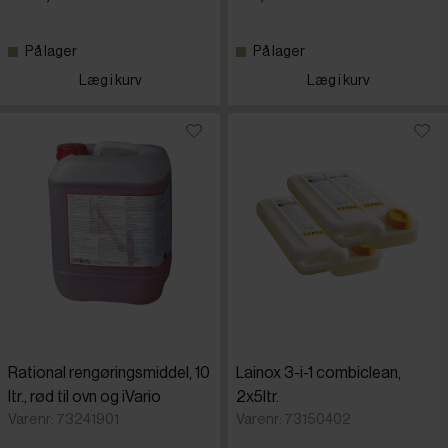
På lager
På lager
Læg i kurv
Læg i kurv
Rational rengøringsmiddel, 10
Lainox 3-i-1 combiclean,
ltr., rød til ovn og iVario
2x5ltr.
Varenr: 73241901
Varenr: 73150402