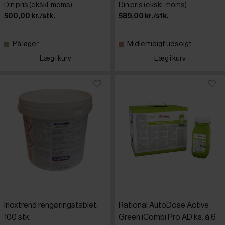
Din pris (ekskl. moms)
Din pris (ekskl. moms)
500,00 kr./stk.
589,00 kr./stk.
På lager
Midlertidigt udsolgt
Læg i kurv
Læg i kurv
Inoxtrend rengøringstablet,
Rational AutoDose Active
100 stk.
Green iCombi Pro AD ks. á 6