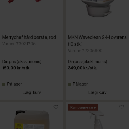
Merrychef hård børste, rød
MKN Waveclean 2-i-1 ovnrens
Varenr: 73021705
(10 stk.)
Varenr: 72205900
Din pris (ekskl. moms)
Din pris (ekskl. moms)
150,00 kr./stk.
349,00 kr./stk.
På lager
På lager
Læg i kurv
Læg i kurv
Kampagnevare