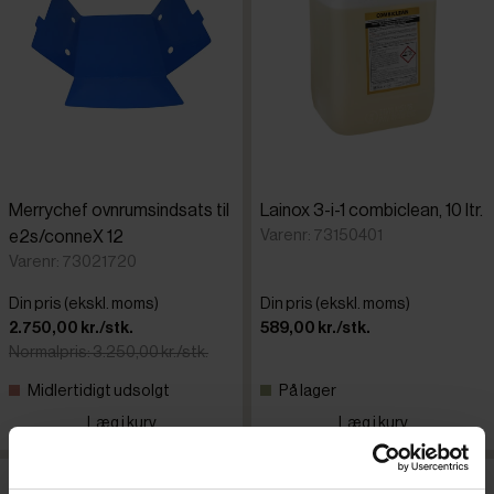
Merrychef ovnrumsindsats til
Lainox 3-i-1 combiclean, 10 ltr.
Varenr: 73150401
e2s/conneX 12
Varenr: 73021720
Din pris (ekskl. moms)
Din pris (ekskl. moms)
2.750,00 kr./stk.
589,00 kr./stk.
Normalpris: 3.250,00 kr./stk.
Midlertidigt udsolgt
På lager
Læg i kurv
Læg i kurv