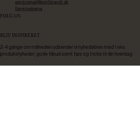
servicemail@bentbrandt.dk
Serviceskema
FØLG OS
BLIV INSPIRERET
2-4 gange om måneden udsender vi nyhedsbrev med f.eks.
produktnyheder, gode tilbud samt tips og tricks til din hverdag.
Tilmeld
Ved tilmelding accepterer du at modtage nyheder, inspiration,
informationer og tilbud på varer inden for vores sortiment på e-