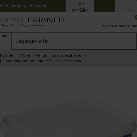
Se
Godt Grej til gastronomi
Erhverv
områder
Log ind
Favoritter
Kurv
Menu
Forsiden
Ovne
Rengøringsartikler til ovne
Rational skyllemiddeltablet (50 stk), blå for ovn