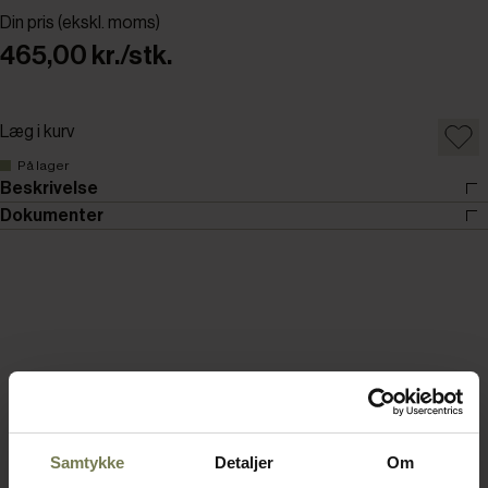
Din pris (ekskl. moms)
465,00 kr./stk.
Læg i kurv
På lager
Beskrivelse
Dokumenter
Samtykke
Detaljer
Om