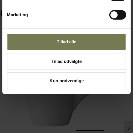
Ofte købt sammen med
Marketing
Tillad alle
Fast lavpris
Tillad udvalgte
Kun nødvendige