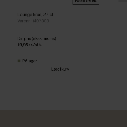
Pakker af 6 stk.
Lounge krus, 27 cl
Varenr: 11407808
Din pris (ekskl. moms)
19,95 kr./stk.
På lager
Læg i kurv