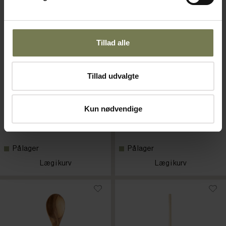
Tillad alle
Tillad udvalgte
Grydeske, bøgetræ, 40 cm
Grydeske, træ, 40 cm
Varenr: 51910141
Varenr: 51910139
Kun nødvendige
Din pris (ekskl. moms)
Din pris (ekskl. moms)
99,00 kr./stk.
19,50 kr./stk.
På lager
På lager
Læg i kurv
Læg i kurv