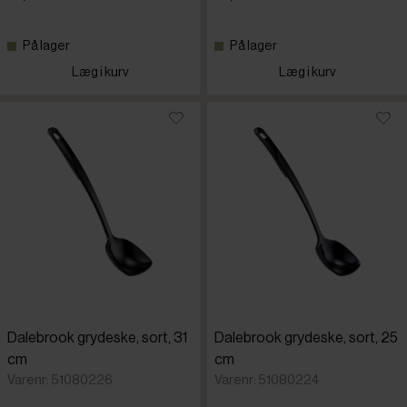
Piazza
På lager
På lager
Læg i kurv
Læg i kurv
Rosti
Tognana
Westmark
Dalebrook grydeske, sort, 31
Dalebrook grydeske, sort, 25
cm
cm
Varenr: 51080226
Varenr: 51080224