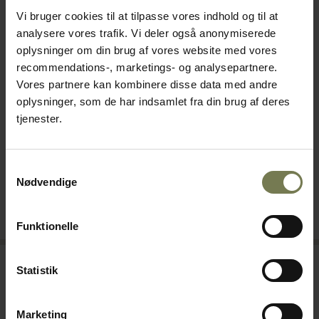
Vi bruger cookies til at tilpasse vores indhold og til at
analysere vores trafik. Vi deler også anonymiserede
oplysninger om din brug af vores website med vores
recommendations-, marketings- og analysepartnere.
Vores partnere kan kombinere disse data med andre
Kochblume grydeske, dyb,
Kochblume grydeske, dyb,
oplysninger, som de har indsamlet fra din brug af deres
L30 cm
L25,5 cm
tjenester.
Varenr: 51390230
Varenr: 51390225
Din pris (ekskl. moms)
Din pris (ekskl. moms)
105,00 kr./stk.
95,00 kr./stk.
Samtykkevalg
Nødvendige
På lager
På lager
Læg i kurv
Læg i kurv
Funktionelle
Statistik
Marketing