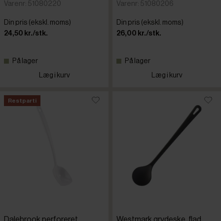
Varenr: 51080220
Varenr: 51080206
Din pris (ekskl. moms)
Din pris (ekskl. moms)
24,50 kr./stk.
26,00 kr./stk.
På lager
På lager
Læg i kurv
Læg i kurv
Restparti
Dalebrook perforeret
Westmark grydeske, flad,