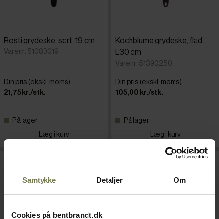
Rosti grydeske, sort, 19 cm
Kochblume grydeske, flad,
Varenr: 51080019
L30 cm
Varenr: 51390250
Din pris (ekskl. moms)
Din pris (ekskl. moms)
21,75 kr./stk.
105,00 kr./stk.
På lager
På lager
Læg i kurv
Læg i kurv
Samtykke
Detaljer
Om
Cookies på bentbrandt.dk