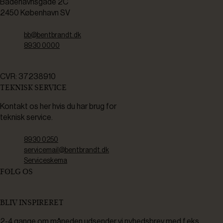
Bådehavnsgade 2C
2450 København SV
bb@bentbrandt.dk
8930 0000
CVR: 37238910
TEKNISK SERVICE
Kontakt os her hvis du har brug for
teknisk service.
8930 0250
servicemail@bentbrandt.dk
Serviceskema
FØLG OS
BLIV INSPIRERET
2-4 gange om måneden udsender vi nyhedsbrev med f.eks.