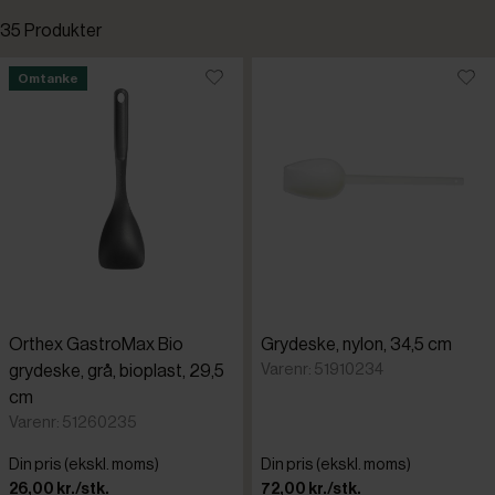
35 Produkter
Standardsortering
Omtanke
Laveste pris
Højeste pris
Tilføjet for nylig
Varenr.
Orthex GastroMax Bio
Grydeske, nylon, 34,5 cm
Dalebroo
Varenr: 51910234
grydeske, grå, bioplast, 29,5
cm
Kochblum
Varenr: 51260235
Din pris (ekskl. moms)
Din pris (ekskl. moms)
Orthex
26,00 kr./stk.
72,00 kr./stk.