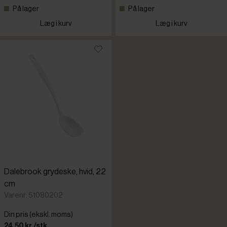
På lager
På lager
Læg i kurv
Læg i kurv
Dalebrook grydeske, hvid, 22
cm
Varenr: 51080202
Din pris (ekskl. moms)
24,50 kr./stk.