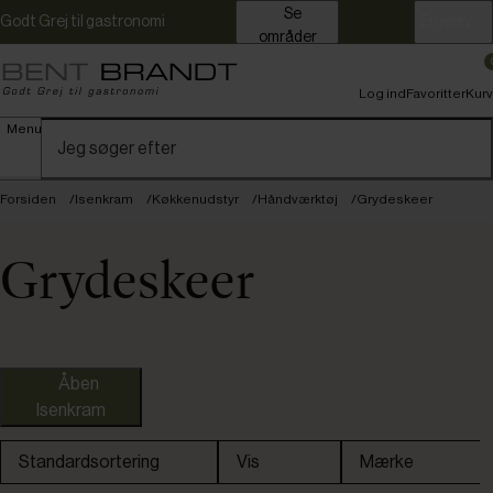
Se
Godt Grej til gastronomi
Erhverv
områder
Log ind
Favoritter
Kurv
Menu
Forsiden
Isenkram
Køkkenudstyr
Håndværktøj
Grydeskeer
Grydeskeer
Åben
Isenkram
Omtanke
Standardsortering
Vis
Mærke
Restpartier