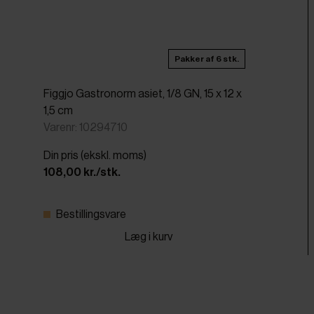
Pakker af 6 stk.
Figgjo Gastronorm asiet, 1/8 GN, 15 x 12 x
1,5 cm
Varenr: 10294710
Din pris (ekskl. moms)
108,00 kr./stk.
Bestillingsvare
Læg i kurv