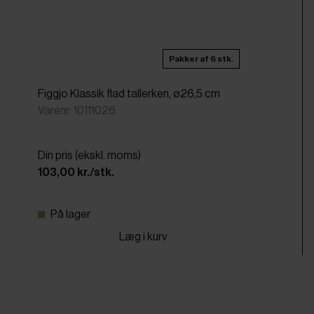
Pakker af 6 stk.
Figgjo Klassik flad tallerken, ø26,5 cm
Varenr: 10111026
Din pris (ekskl. moms)
103,00 kr./stk.
På lager
Læg i kurv