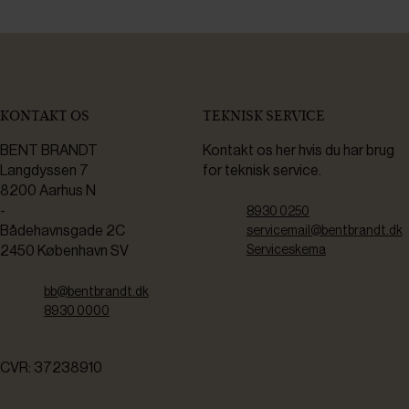
KONTAKT OS
TEKNISK SERVICE
BENT BRANDT
Kontakt os her hvis du har brug
Langdyssen 7
for teknisk service.
8200 Aarhus N
-
8930 0250
Bådehavnsgade 2C
servicemail@bentbrandt.dk
2450 København SV
Serviceskema
bb@bentbrandt.dk
8930 0000
CVR: 37238910