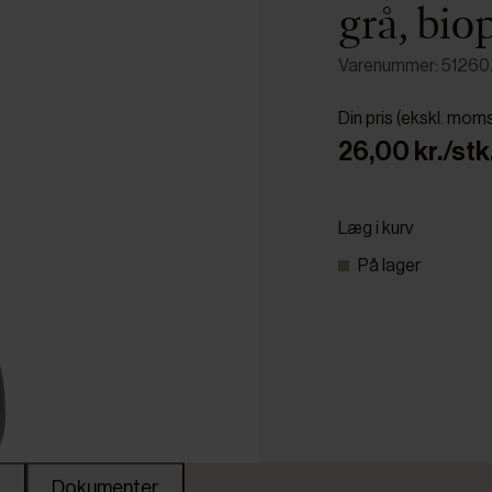
grå, bio
Varenummer: 5126
Din pris (ekskl. mom
26,00 kr./stk
Læg i kurv
På lager
Dokumenter