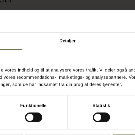
elle køkkener,
Detaljer
ast har en let
n brede ske
, mens det
en tåler
je
asse vores indhold og til at analysere vores trafik. Vi deler også
til store
ed vores recommendations-, marketings- og analysepartnere. Vo
 opbevare
ger, som de har indsamlet fra din brug af deres tjenester.
d i ethvert
 Vælg denne
der kan
Funktionelle
Statistik