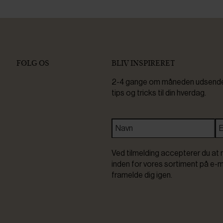
FØLG OS
BLIV INSPIRERET
2-4 gange om måneden udsender 
tips og tricks til din hverdag.
Ved tilmelding accepterer du at 
inden for vores sortiment på e-m
framelde dig igen.