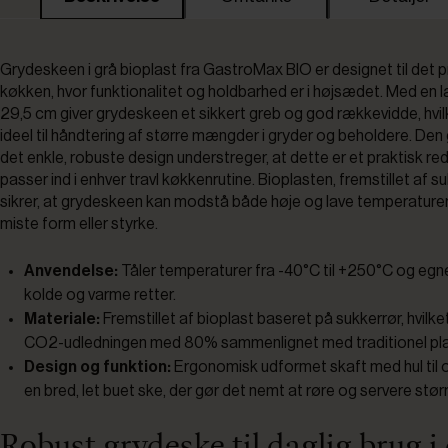
Grydeskeen i grå bioplast fra GastroMax BIO er designet til det 
køkken, hvor funktionalitet og holdbarhed er i højsædet. Med en
29,5 cm giver grydeskeen et sikkert greb og god rækkevidde, hvil
ideel til håndtering af større mængder i gryder og beholdere. Den
det enkle, robuste design understreger, at dette er et praktisk re
passer ind i enhver travl køkkenrutine. Bioplasten, fremstillet af su
sikrer, at grydeskeen kan modstå både høje og lave temperature
miste form eller styrke.
Anvendelse:
Tåler temperaturer fra -40°C til +250°C og egner
kolde og varme retter.
Materiale:
Fremstillet af bioplast baseret på sukkerrør, hvilk
CO2-udledningen med 80% sammenlignet med traditionel pla
Design og funktion:
Ergonomisk udformet skaft med hul til
en bred, let buet ske, der gør det nemt at røre og servere stør
Robust grydeske til daglig brug i