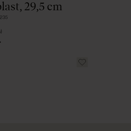
plast, 29,5 cm
0235
s)
.