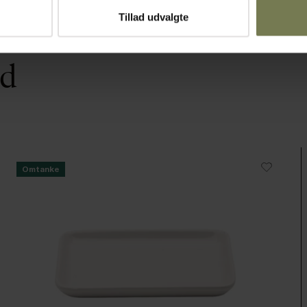
Tillad udvalgte
ed
Omtanke