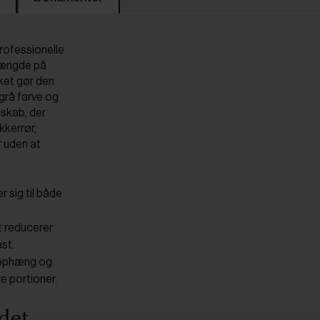
professionelle
 længde på
ket gør den
 grå farve og
dskab, der
kkerrør,
r uden at
 sig til både
et reducerer
st.
 ophæng og
re portioner.
 det