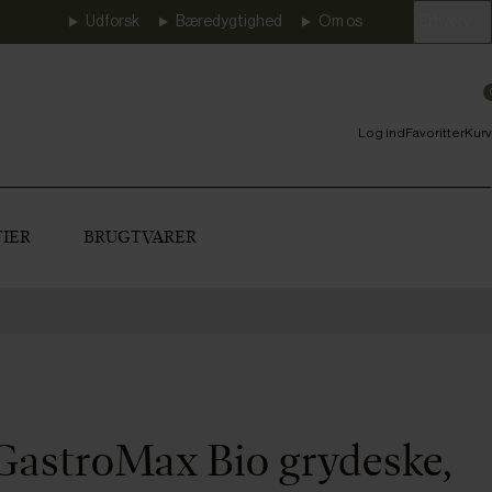
Udforsk
Bæredygtighed
Om os
Erhverv
Log ind
Favoritter
Kurv
IER
BRUGTVARER
GastroMax Bio grydeske,