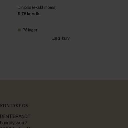
Din pris (ekskl. moms)
9,75 kr./stk.
På lager
Læg i kurv
KONTAKT OS
BENT BRANDT
Langdyssen 7