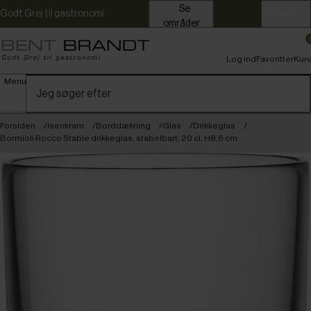
Se
Godt Grej til gastronomi
Erhverv
områder
Log ind
Favoritter
Kurv
Menu
Forsiden
Isenkram
Borddækning
Glas
Drikkeglas
Bormioli Rocco Stable drikkeglas, stabelbart, 20 cl, H8,6 cm