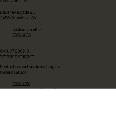
8200 Aarhus N
-
Bådehavnsgade 2C
2450 København SV
bb@bentbrandt.dk
8930 0000
CVR: 37238910
TEKNISK SERVICE
Kontakt os her hvis du har brug for
teknisk service.
8930 0250
servicemail@bentbrandt.dk
Serviceskema
FØLG OS