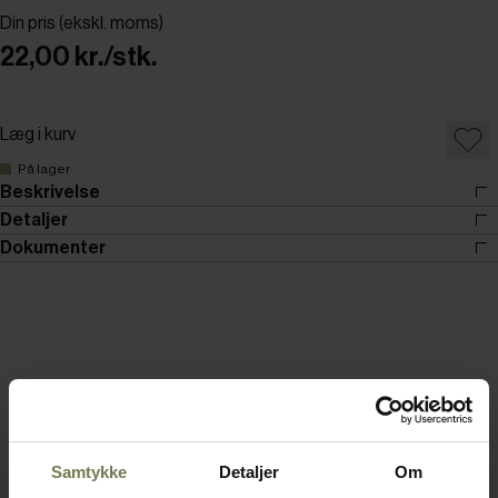
Din pris (ekskl. moms)
22,00 kr./stk.
Læg i kurv
På lager
Beskrivelse
Detaljer
Dokumenter
Samtykke
Detaljer
Om