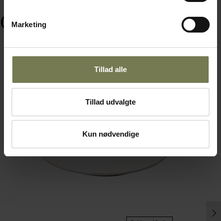
Ofte købt sammen med
Marketing
Tillad alle
Omtanke
Tillad udvalgte
Kun nødvendige