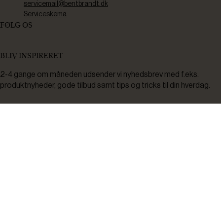
servicemail@bentbrandt.dk
Serviceskema
FØLG OS
BLIV INSPIRERET
2-4 gange om måneden udsender vi nyhedsbrev med f.eks.
produktnyheder, gode tilbud samt tips og tricks til din hverdag.
Tilmeld
Ved tilmelding accepterer du at modtage nyheder, inspiration,
informationer og tilbud på varer inden for vores sortiment på e-