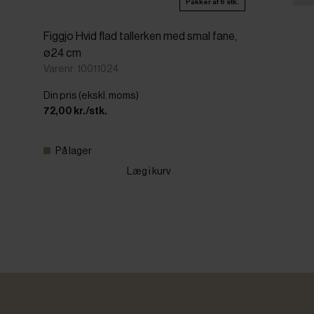
Pakker af 6 stk.
Figgjo Hvid flad tallerken med smal fane,
ø24 cm
Varenr: 10011024
Din pris (ekskl. moms)
72,00 kr./stk.
På lager
Læg i kurv