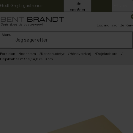
Se
Godt Grej til gastronomi
Erhverv
områder
Log ind
Favoritter
Kurv
Menu
Forsiden
Isenkram
Køkkenudstyr
Håndværktøj
Dejskrabere
Dejskraber, måne, 14,8 x 9,9 cm