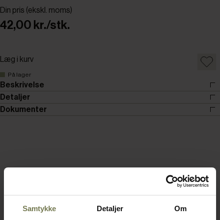
Din pris (ekskl. moms)
42,00 kr./stk.
Læg i kurv
På lager
Beskrivelse
Detaljer
Dokumenter
Samtykke
Detaljer
Om