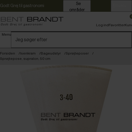
Se
Godt Grej til gastronomi
Erhverv
områder
Log ind
Favoritter
Kurv
Menu
Forsiden
Isenkram
Bageudstyr
Sprøjteposer
Sprøjtepose, supralon, 50 cm