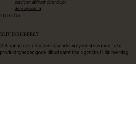
servicemail@bentbrandt.dk
Serviceskema
FØLG OS
BLIV INSPIRERET
2-4 gange om måneden udsender vi nyhedsbrev med f.eks.
produktnyheder, gode tilbud samt tips og tricks til din hverdag.
Tilmeld
Ved tilmelding accepterer du at modtage nyheder, inspiration,
informationer og tilbud på varer inden for vores sortiment på e-