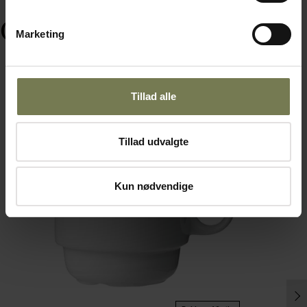
Ofte købt sammen med
Marketing
Tillad alle
Fast lavpris
Tillad udvalgte
Kun nødvendige