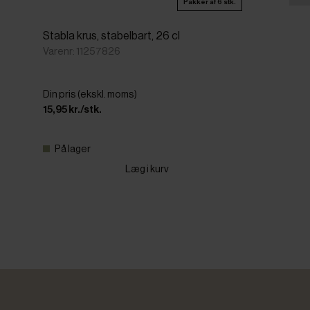
Pakker af 6 stk.
Stabla krus, stabelbart, 26 cl
Varenr: 11257826
Din pris (ekskl. moms)
15,95 kr./stk.
På lager
Læg i kurv