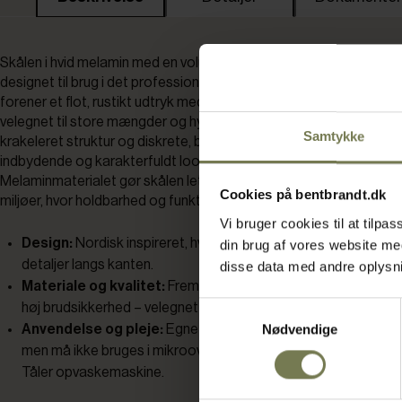
Skålen i hvid melamin med en volumen på 350 cl og en diameter 
designet til brug i det professionelle køkken og til servering på bu
forener et flot, rustikt udtryk med en praktisk og slidstærk konstru
velegnet til store mængder og hyppig brug. Den hvide overflade ha
Samtykke
krakeleret struktur og diskrete, brune nuancer langs kanten, hvilke
indbydende og karakterfuldt look, der passer til mange typer serv
Melaminmaterialet gør skålen let, formstabil og brudsikker – en for
Cookies på bentbrandt.dk
miljøer, hvor holdbarhed og funktionalitet er i fokus.
Vi bruger cookies til at tilp
Design:
Nordisk inspireret, hvid med krakeleret overflade og 
din brug af vores website m
detaljer langs kanten.
disse data med andre oplysnin
Materiale og kvalitet:
Fremstillet i melamin, som er let, form
Samtykkevalg
høj brudsikkerhed – velegnet til daglig brug i professionelle kø
Nødvendige
Anvendelse og pleje:
Egnet til servering af både kolde og va
men må ikke bruges i mikroovn, ovn, varmeskab, varmeplade ell
Tåler opvaskemaskine.