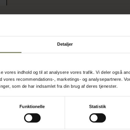
på 35 cm er
ffet. Skålen
ktion, der er
r en fin
Detaljer
t giver et
eringer.
del i travle
asse vores indhold og til at analysere vores trafik. Vi deler også
rustikke brune
ed vores recommendations-, marketings- og analysepartnere. Vo
ger, som de har indsamlet fra din brug af deres tjenester.
stabilt og har
kkener.
Funktionelle
Statistik
rme retter,
er fryser.