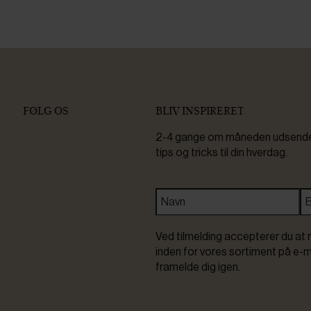
FØLG OS
BLIV INSPIRERET
2-4 gange om måneden udsender 
tips og tricks til din hverdag.
Ved tilmelding accepterer du at 
inden for vores sortiment på e-m
framelde dig igen.