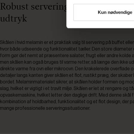
Robust serveringsskål med flot, r
Kun nødvendige
udtryk
Skålen i hvid melamin er et praktisk valg til servering på buffet eller
hvor både udseende og funktionalitet tæller. Den store diameter
form gør det nemt at præsentere salater, frugt eller andre kolde a
men skålen kan også bruges til varme retter, så længe den ikke u
direkte varme fra ovn eller mikroovn. Den krakelerede overflade 
detaljer langs kanten giver skålen et flot, rustikt præg, der skaber
bordet. Melaminmaterialet sikrer, at skålen holder formen og mo
slag, hvilket er vigtigt i et travlt miljø. Skålen er let at rengøre og tå
opvaskemaskine, hvilket letter den daglige drift. Med denne skål f
kombination af holdbarhed, funktionalitet og et flot design, der pa
mange professionelle serveringssituationer.