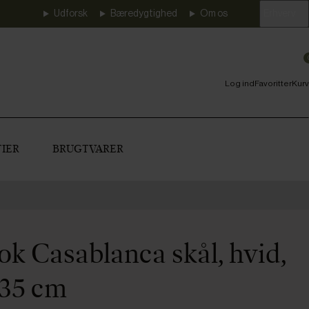
Udforsk
Bæredygtighed
Om os
Erhverv
Log ind
Favoritter
Kurv
IER
BRUGTVARER
k Casablanca skål, hvid,
ø35 cm