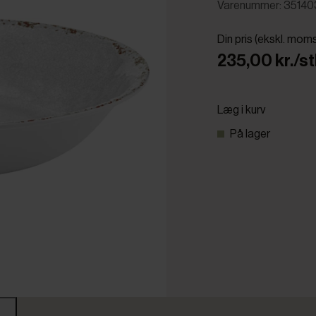
Varenummer: 3514
Din pris (ekskl. mom
235,00 kr./st
Læg i kurv
På lager
r