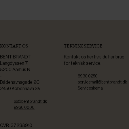
KONTAKT OS
TEKNISK SERVICE
BENT BRANDT
Kontakt os her hvis du har brug
Langdyssen 7
for teknisk service.
8200 Aarhus N
-
8930 0250
Bådehavnsgade 2C
servicemail@bentbrandt.dk
2450 København SV
Serviceskema
bb@bentbrandt.dk
8930 0000
CVR: 37238910