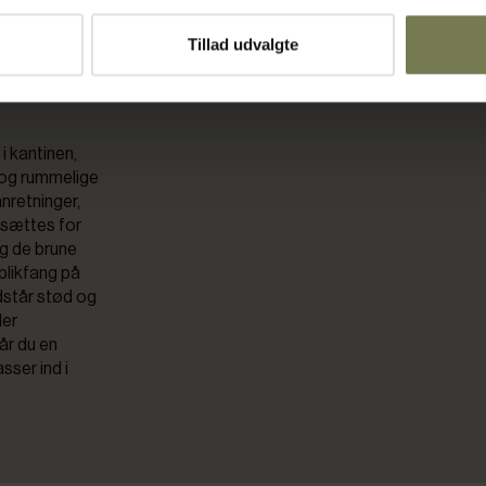
ustikt
Tillad udvalgte
 i kantinen,
 og rummelige
nretninger,
dsættes for
og de brune
 blikfang på
dstår stød og
ler
år du en
sser ind i