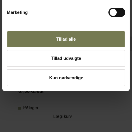
Marketing
Tillad alle
Tillad udvalgte
Kage-/salattang, rustfrit stål, 22 cm
Varenr: 50915003
Kun nødvendige
Din pris (ekskl. moms)
67,50 kr./stk.
På lager
Læg i kurv