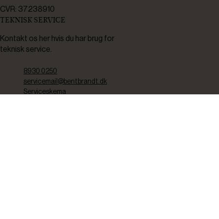
CVR: 37238910
TEKNISK SERVICE
Kontakt os her hvis du har brug for
teknisk service.
8930 0250
servicemail@bentbrandt.dk
Serviceskema
FØLG OS
BLIV INSPIRERET
2-4 gange om måneden udsender vi nyhedsbrev med f.eks.
produktnyheder, gode tilbud samt tips og tricks til din hverdag.