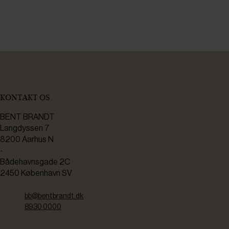
KONTAKT OS
BENT BRANDT
Langdyssen 7
8200 Aarhus N
-
Bådehavnsgade 2C
2450 København SV
bb@bentbrandt.dk
8930 0000