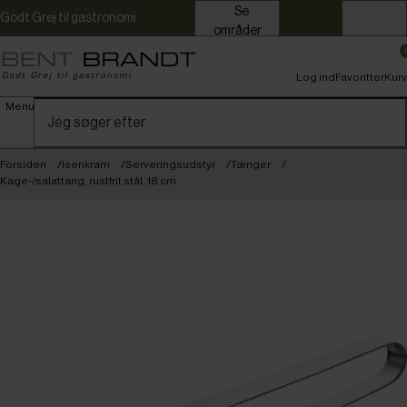
Se
Godt Grej til gastronomi
Erhverv
områder
Log ind
Favoritter
Kurv
Menu
Forsiden
Isenkram
Serveringsudstyr
Tænger
Kage-/salattang, rustfrit stål, 18 cm