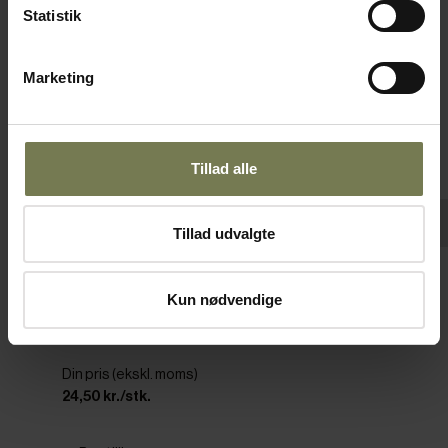
Statistik
Marketing
Tillad alle
Tillad udvalgte
Pakker af 12 stk.
RAK Banquet espressokop, 9 cl
Kun nødvendige
Varenr: 11500109
Din pris (ekskl. moms)
24,50 kr./stk.