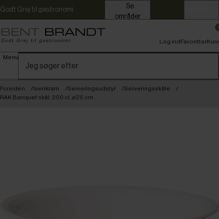
Se
Godt Grej til gastronomi
Erhverv
områder
Log ind
Favoritter
Kurv
Menu
Forsiden
Isenkram
Serveringsudstyr
Serveringsskåle
RAK Banquet skål, 200 cl, ø25 cm