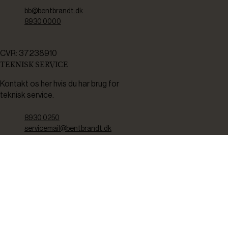
bb@bentbrandt.dk
8930 0000
CVR: 37238910
TEKNISK SERVICE
Kontakt os her hvis du har brug for
teknisk service.
8930 0250
servicemail@bentbrandt.dk
Serviceskema
FØLG OS
BLIV INSPIRERET
2-4 gange om måneden udsender vi nyhedsbrev med f.eks.
produktnyheder, gode tilbud samt tips og tricks til din hverdag.