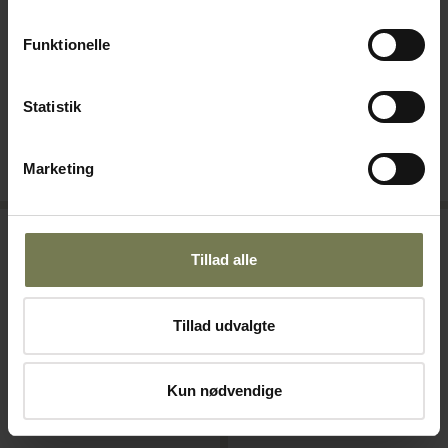
GN-H1,9 cm
ø27 cm
Varenr: 10291310
Varenr: 10111027
Funktionelle
Din pris (ekskl. moms)
Din pris (ekskl. moms)
426,00 kr./stk.
124,00 kr./stk.
Statistik
Bestillingsvare
Bestillingsvare
Marketing
Læg i kurv
Læg i kurv
Omtanke
Omtanke
Tillad alle
Tillad udvalgte
Kun nødvendige
Pakker af 6 stk.
Pakker af 6 stk.