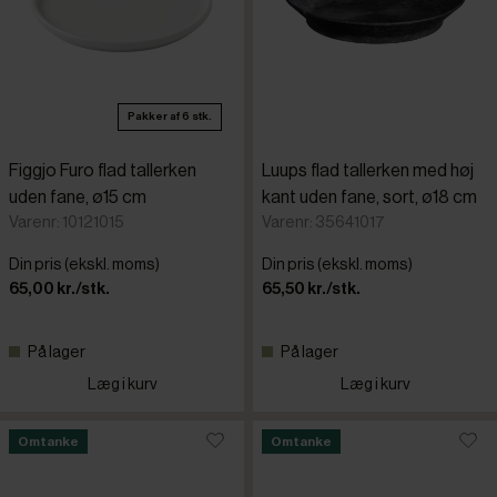
Pakker af 6 stk.
Figgjo Furo flad tallerken
Luups flad tallerken med høj
uden fane, ø15 cm
kant uden fane, sort, ø18 cm
Varenr: 10121015
Varenr: 35641017
Din pris (ekskl. moms)
Din pris (ekskl. moms)
65,00 kr./stk.
65,50 kr./stk.
På lager
På lager
Læg i kurv
Læg i kurv
Omtanke
Omtanke