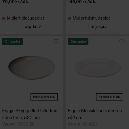
70,00 kr./stk.
146,00 kr./stk.
Lilien
Midlertidigt udsolgt
Midlertidigt udsolgt
Læg i kurv
Læg i kurv
Luups
Omtanke
Omtanke
Magu
Orthex
Pillivuyt
Pakker af 6 stk.
Pakker af 6 stk.
Playgroun
Figgjo Skygge flad tallerken
Figgjo Klassik flad tallerken,
Pujadas
uden fane, ø20 cm
ø21 cm
Varenr: 10361020
Varenr: 10111021