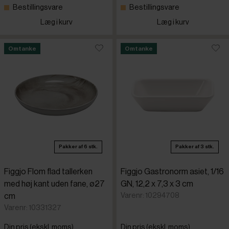
Bestillingsvare
Bestillingsvare
Læg i kurv
Læg i kurv
Omtanke
Omtanke
Pakker af 6 stk.
Pakker af 3 stk.
Figgjo Flom flad tallerken
Figgjo Gastronorm asiet, 1/16
med høj kant uden fane, ø27
GN, 12,2 x 7,3 x 3 cm
Varenr: 10294708
cm
Varenr: 10331327
Din pris (ekskl. moms)
Din pris (ekskl. moms)