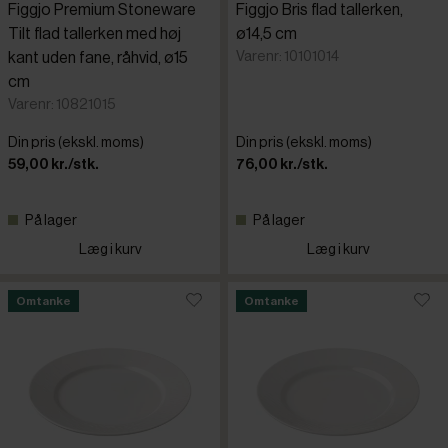
Figgjo Premium Stoneware
Figgjo Bris flad tallerken,
Tilt flad tallerken med høj
ø14,5 cm
Varenr: 10101014
kant uden fane, råhvid, ø15
cm
Varenr: 10821015
Din pris (ekskl. moms)
Din pris (ekskl. moms)
59,00 kr./stk.
76,00 kr./stk.
På lager
På lager
Læg i kurv
Læg i kurv
Omtanke
Omtanke