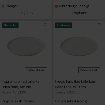
På lager
Midlertidigt udsolgt
Bauscher
Læg i kurv
Læg i kurv
Bergqvist
Omtanke
Omtanke
Bonna
Dalebroo
Figgjo
Pakker af 6 stk.
Pakker af 6 stk.
Figgjo Pr
Figgjo Furo flad tallerken
Figgjo Furo flad tallerken
uden fane, ø18 cm
uden fane, ø30 cm
G. Benedik
Varenr: 10121018
Varenr: 10121030
Din pris (ekskl. moms)
Din pris (ekskl. moms)
Guzzini