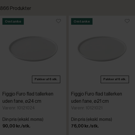
866 Produkter
Standardsortering
Omtanke
Omtanke
Fast lavpris
Laveste pris
Kampagnevare
Højeste pris
Nye varer
Tilføjet for nylig
Pakker af 6 stk.
Pakker af 6 stk.
Omtanke
Varenr.
Figgjo Furo flad tallerken
Figgjo Furo flad tallerken
APS
Restpartier
uden fane, ø24 cm
uden fane, ø21 cm
Varenr: 10121024
Varenr: 10121021
Arcoroc
Din pris (ekskl. moms)
Din pris (ekskl. moms)
90,00 kr./stk.
76,00 kr./stk.
Arthur Kru