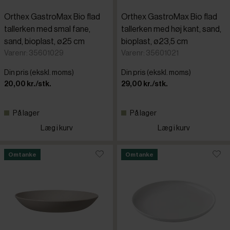
Orthex GastroMax Bio flad
Orthex GastroMax Bio flad
tallerken med smal fane,
tallerken med høj kant, sand,
sand, bioplast, ø25 cm
bioplast, ø23,5 cm
Varenr: 35601029
Varenr: 35601021
Din pris (ekskl. moms)
Din pris (ekskl. moms)
20,00 kr./stk.
29,00 kr./stk.
På lager
På lager
Læg i kurv
Læg i kurv
Omtanke
Omtanke