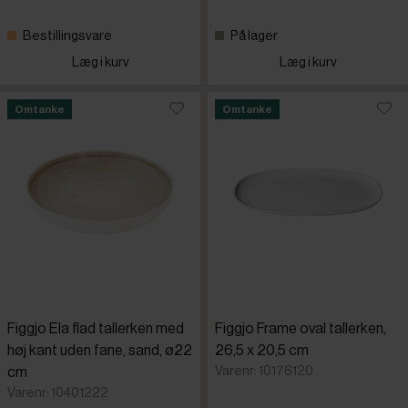
Bestillingsvare
På lager
Læg i kurv
Læg i kurv
Omtanke
Omtanke
Figgjo Ela flad tallerken med
Figgjo Frame oval tallerken,
høj kant uden fane, sand, ø22
26,5 x 20,5 cm
Varenr: 10176120
cm
Varenr: 10401222