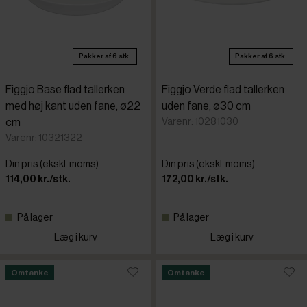
Pakker af 6 stk.
Pakker af 6 stk.
Figgjo Base flad tallerken
Figgjo Verde flad tallerken
med høj kant uden fane, ø22
uden fane, ø30 cm
Varenr: 10281030
cm
Varenr: 10321322
Din pris (ekskl. moms)
Din pris (ekskl. moms)
114,00 kr./stk.
172,00 kr./stk.
På lager
På lager
Læg i kurv
Læg i kurv
Omtanke
Omtanke