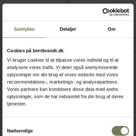
Din pris (ekskl. moms)
Din pris (ekskl. moms)
78,00 kr./stk.
198,00 kr./stk.
Samtykke
Detaljer
Om
Bestillingsvare
På lager
Læg i kurv
Læg i kurv
Cookies på bentbrandt.dk
Omtanke
Omtanke
Vi bruger cookies til at tilpasse vores indhold og til at
analysere vores trafik. Vi deler også anonymiserede
oplysninger om din brug af vores website med vores
recommendations-, marketings- og analysepartnere.
Vores partnere kan kombinere disse data med andre
oplysninger, som de har indsamlet fra din brug af deres
tjenester.
Pakker af 6 stk.
Samtykkevalg
Nødvendige
Figgjo Gastronorm fad, 2/3
Figgjo Grad flad tallerken,