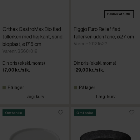
Pakker af 6 stk.
Orthex GastroMax Bio flad
Figgjo Furo Relief flad
tallerken med høj kant, sand,
tallerken uden fane, ø27 cm
Varenr: 10121527
bioplast, ø17,5 cm
Varenr: 35601018
Din pris (ekskl. moms)
Din pris (ekskl. moms)
17,00 kr./stk.
129,00 kr./stk.
På lager
På lager
Læg i kurv
Læg i kurv
Omtanke
Omtanke