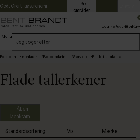
Se
Godt Grej til gastronomi
Erhverv
områder
Log ind
Favoritter
Kurv
Menu
Forsiden
Isenkram
Borddækning
Service
Flade tallerkener
Flade tallerkener
Åben
Isenkram
Standardsortering
Vis
Mærke