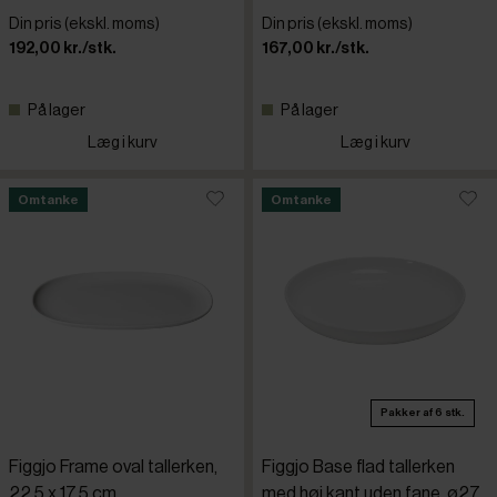
Din pris (ekskl. moms)
Din pris (ekskl. moms)
192,00 kr./stk.
167,00 kr./stk.
På lager
På lager
Læg i kurv
Læg i kurv
Omtanke
Omtanke
Pakker af 6 stk.
Figgjo Frame oval tallerken,
Figgjo Base flad tallerken
22,5 x 17,5 cm
med høj kant uden fane, ø27