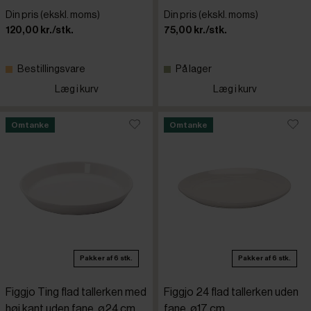
RAK
Din pris (ekskl. moms)
Din pris (ekskl. moms)
120,00 kr./stk.
75,00 kr./stk.
Rosti
Bestillingsvare
På lager
Saturnia
Læg i kurv
Læg i kurv
Schönwal
Omtanke
Omtanke
Stabla
Tognana
Val do Sol
Pakker af 6 stk.
Pakker af 6 stk.
Vista Aleg
Figgjo Ting flad tallerken med
Figgjo 24 flad tallerken uden
høj kant uden fane, ø24 cm
fane, ø17 cm