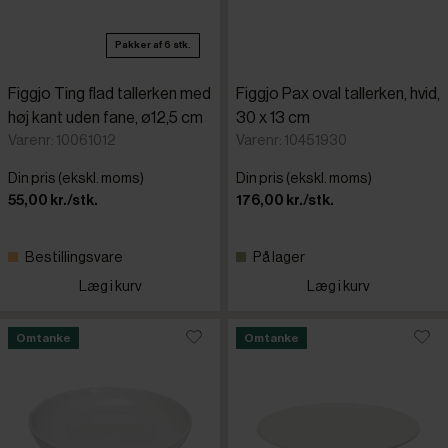
Pakker af 6 stk.
Figgjo Ting flad tallerken med
Figgjo Pax oval tallerken, hvid,
høj kant uden fane, ø12,5 cm
30 x 13 cm
Varenr: 10061012
Varenr: 10451930
Din pris (ekskl. moms)
Din pris (ekskl. moms)
55,00 kr./stk.
176,00 kr./stk.
Bestillingsvare
På lager
Læg i kurv
Læg i kurv
Omtanke
Omtanke