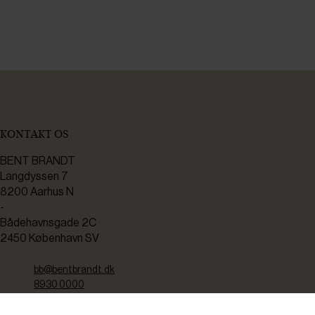
KONTAKT OS
BENT BRANDT
Langdyssen 7
8200 Aarhus N
-
Bådehavnsgade 2C
2450 København SV
bb@bentbrandt.dk
8930 0000