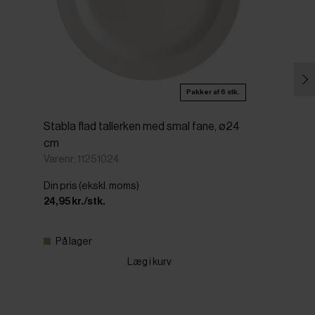
Pakker af 6 stk.
Stabla flad tallerken med smal fane, ø24
cm
Varenr: 11251024
Din pris (ekskl. moms)
24,95 kr./stk.
På lager
Læg i kurv