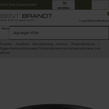
Se
Godt Grej til gastronomi
Erhverv
områder
Log ind
Favoritter
Kurv
Menu
Forsiden
Isenkram
Borddækning
Service
Flade tallerkener
Figgjo Premium Stoneware Tilt flad tallerken med høj kant uden fane, sort,
ø15 cm