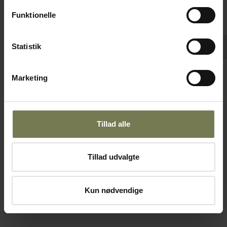
Funktionelle
Statistik
Pakker af 6 stk.
Figgjo Premium Stoneware Tilt flad
Marketing
tallerken med høj kant uden fane, sort, ø20
cm
Varenr: 10801020
Tillad alle
Din pris (ekskl. moms)
72,00 kr./stk.
Tillad udvalgte
På lager
Læg i kurv
Kun nødvendige