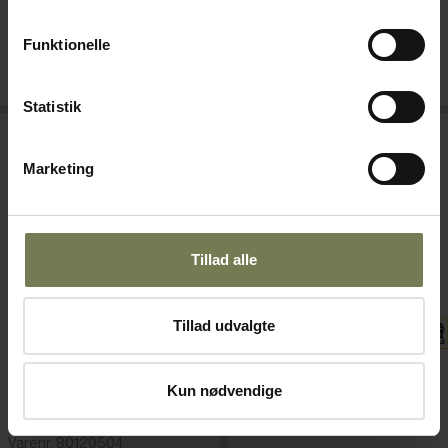
Funktionelle
Bestillingsvare
Bestillingsvare
Læg i kurv
Læg i kurv
Statistik
Marketing
Tillad alle
Tillad udvalgte
Gram Professional G+ C700
Tefcold RF710X1 fryseskab
Kun nødvendige
Varenr: 80810532
Superior fryseskab,
venstrehængt
Varenr: 80120504