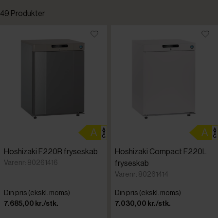
49 Produkter
Kampagnevare
Standardsortering
Omtanke
Laveste pris
Coldline
Højeste pris
Follett
Tilføjet for nylig
Gram Prof
Varenr.
Hoshizaki F220R fryseskab
Hoshizaki Compact F220L
Hoshizaki
Varenr: 80261416
fryseskab
Varenr: 80261414
Irinox
Din pris (ekskl. moms)
Din pris (ekskl. moms)
7.685,00 kr./stk.
7.030,00 kr./stk.
Tefcold