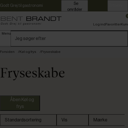
Se
Godt Grej til gastronomi
Erhverv
områder
Log ind
Favoritter
Kurv
Menu
Forsiden
Køl og frys
Fryseskabe
Fryseskabe
Åben Køl og
frys
Standardsortering
Vis
Mærke
Fast lavpris