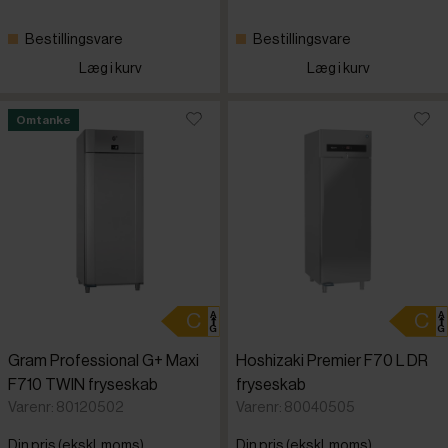
Bestillingsvare
Bestillingsvare
Læg i kurv
Læg i kurv
Omtanke
Gram Professional G+ Maxi
Hoshizaki Premier F70 L DR
F710 TWIN fryseskab
fryseskab
Varenr: 80120502
Varenr: 80040505
Din pris (ekskl. moms)
Din pris (ekskl. moms)