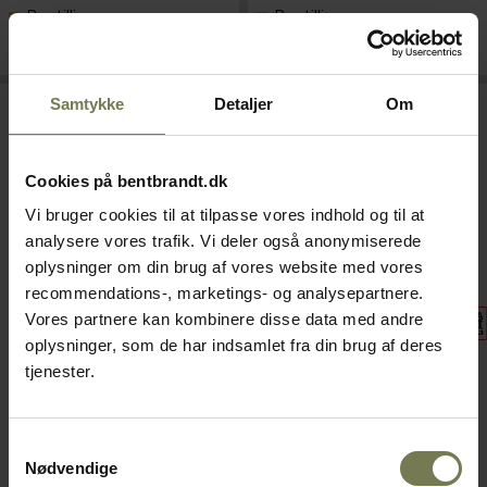
Bestillingsvare
Bestillingsvare
Læg i kurv
Læg i kurv
Samtykke
Detaljer
Om
Cookies på bentbrandt.dk
Vi bruger cookies til at tilpasse vores indhold og til at
analysere vores trafik. Vi deler også anonymiserede
oplysninger om din brug af vores website med vores
recommendations-, marketings- og analysepartnere.
Vores partnere kan kombinere disse data med andre
oplysninger, som de har indsamlet fra din brug af deres
Tefcold FR205 kummefryser
Tefcold GUF140 SS201
tjenester.
Varenr: 80813114
fryseskab
Varenr: 80810524
Samtykkevalg
Din pris (ekskl. moms)
Din pris (ekskl. moms)
Nødvendige
4.185,00 kr./stk.
18.524,00 kr./stk.