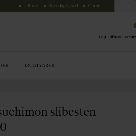
Udforsk
Bæredygtighed
Om os
Erhverv
Log ind
Favoritter
Kurv
IER
BRUGTVARER
Tsuchimon slibesten
00