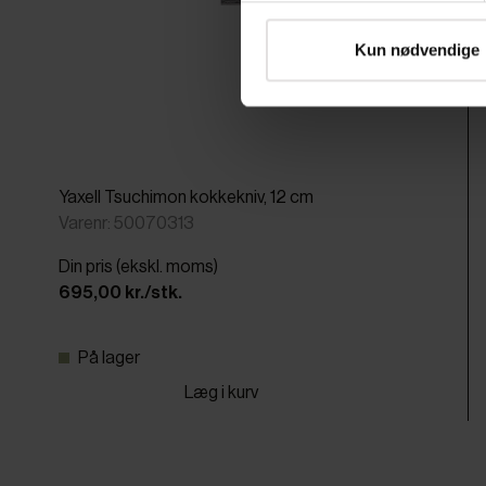
Kun nødvendige
Yaxell Tsuchimon kokkekniv, 12 cm
Varenr: 50070313
Din pris (ekskl. moms)
695,00 kr./stk.
På lager
Læg i kurv