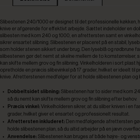
Slibestenen 240/1000 er designet til det professionelle køkken, 
knive er afgørende for effektivt arbejde. Sættet indeholder en do
slibesten med korn 240 og 1000, en afrettersten samt en vinkelho
sikrer ensartet slibning. Slibestenen er placeret på en stabil, lyse
som holder stenen sikkert under brug. Den lyseblå og rødbrune fa
slibestenen gør det nemt at skelne mellem de to kornstørrelser, s
kan skifte mellem grov og fin slibning. Vinkelholderen i sort plast 
opretholde en præcis slibevinkel på 17 grader, hvilket er ideelt til 
knive. Afretterstenen medfølger for at holde slibestenen plan og kl
Dobbeltsidet slibning:
Slibestenen har to sider med korn 2
så du nemt kan skifte mellem grov og fin slibning efter behov.
Præcis vinkel:
Vinkelholderen sikrer, at du sliber kniven i en fa
grader, hvilket giver et ensartet og professionelt resultat.
Afrettersten inkluderet:
Den medfølgende afrettersten gør 
holde slibestenen plan, så du altid arbejder på en jævn overfla
Anvendelse:
Slibestenen kan bruges af både højre- og vens