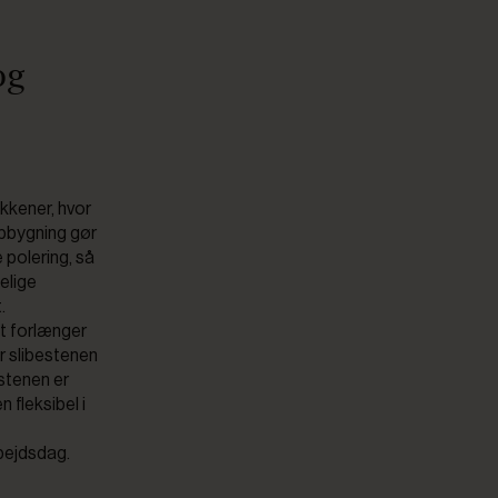
og
kkener, hvor
opbygning gør
 polering, så
delige
.
ket forlænger
er slibestenen
stenen er
 fleksibel i
rbejdsdag.