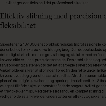
hvilket gør den fleksibel i det professionelle køkken.
Effektiv slibning med præcision 
fleksibilitet
Slibestenen 240/1000 er et praktisk redskab til professionelle kø
der er behov for skarpe knive til daglig brug. Den dobbeltsidede 
det muligt at starte med en grov slibning og afslutte med en finere
knivene altid er klar til præcisionsarbejde. Den stabile base og ty
farveopdeling på stenen gør det let at arbejde sikkert og effektivt
Vinkelholderen sikrer, at slibningen foregår i den rette vinkel, hvil
knivens levetid og giver et ensartet resultat. Afretterstenen hold
plan, så du undgår ujævnheder og opnår optimal slibeeffekt. Slibe
velegnet til både højre- og venstrehåndede brugere, hvilket gør den
et travlt køkkenmiljø. Med dette sæt får du en komplet løsning til
vedligeholdelse af knive, der understøtter en effektiv og sikker a