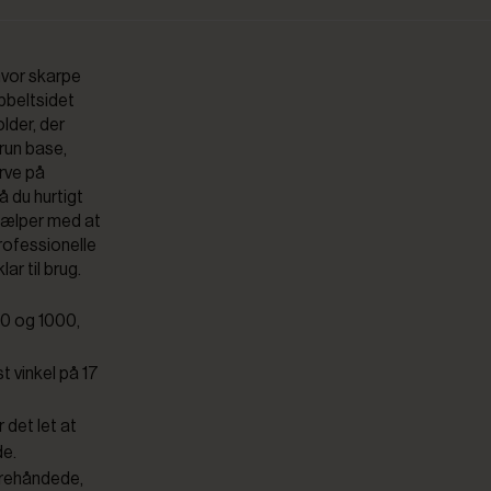
hvor skarpe
bbeltsidet
lder, der
brun base,
rve på
å du hurtigt
hjælper med at
professionelle
ar til brug.
40 og 1000,
st vinkel på 17
det let at
de.
trehåndede,