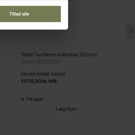
Tillad alle
Yaxell Tsuchimon kokkekniv, 25,5 cm
Varenr: 50070326
Din pris (ekskl. moms)
1.075,00 kr./stk.
På lager
Læg i kurv