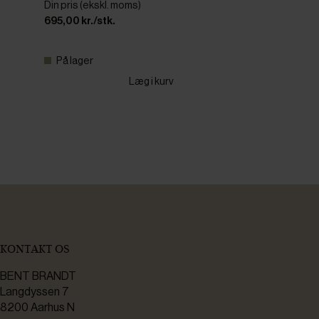
Din pris (ekskl. moms)
695,00 kr./stk.
På lager
Læg i kurv
KONTAKT OS
BENT BRANDT
Langdyssen 7
8200 Aarhus N