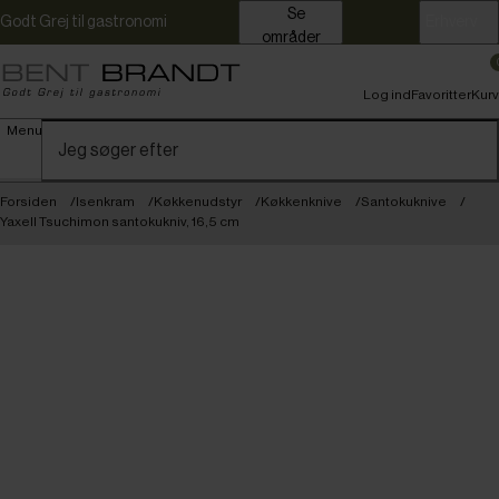
Se
Godt Grej til gastronomi
Erhverv
områder
Log ind
Favoritter
Kurv
Menu
Forsiden
Isenkram
Køkkenudstyr
Køkkenknive
Santokuknive
Yaxell Tsuchimon santokukniv, 16,5 cm