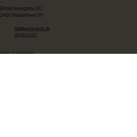
-
Bådehavnsgade 2C
2450 København SV
bb@bentbrandt.dk
8930 0000
CVR: 37238910
TEKNISK SERVICE
Kontakt os her hvis du har brug for
teknisk service.
8930 0250
servicemail@bentbrandt.dk
Serviceskema
FØLG OS
BLIV INSPIRERET