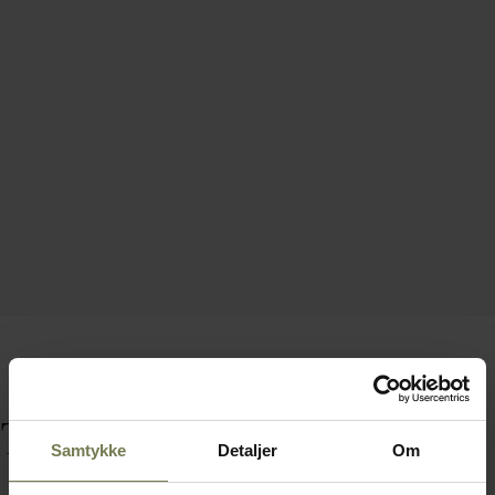
Tilbehør
Samtykke
Detaljer
Om