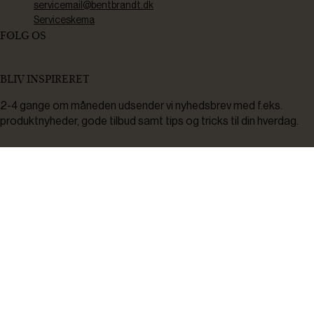
servicemail@bentbrandt.dk
Serviceskema
FØLG OS
BLIV INSPIRERET
2-4 gange om måneden udsender vi nyhedsbrev med f.eks.
produktnyheder, gode tilbud samt tips og tricks til din hverdag.
Tilmeld
Ved tilmelding accepterer du at modtage nyheder, inspiration,
informationer og tilbud på varer inden for vores sortiment på e-