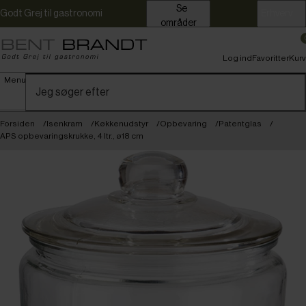
Se
Godt Grej til gastronomi
Erhverv
områder
Log ind
Favoritter
Kurv
Menu
Forsiden
Isenkram
Køkkenudstyr
Opbevaring
Patentglas
APS opbevaringskrukke, 4 ltr., ø18 cm