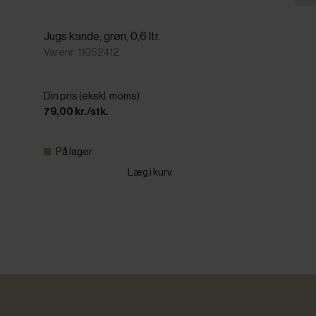
Jugs kande, grøn, 0,6 ltr.
Varenr: 11052412
Din pris (ekskl. moms)
79,00 kr./stk.
På lager
Læg i kurv