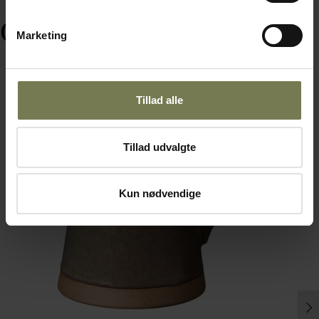
Ofte købt sammen med
Marketing
Tillad alle
Tillad udvalgte
Kun nødvendige