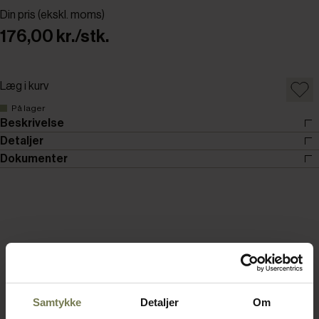
Din pris (ekskl. moms)
176,00 kr./stk.
Læg i kurv
På lager
Beskrivelse
Detaljer
Dokumenter
Samtykke
Detaljer
Om