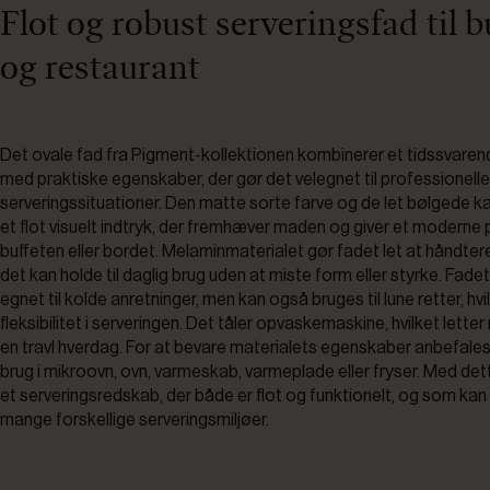
Flot og robust serveringsfad til b
og restaurant
Det ovale fad fra Pigment-kollektionen kombinerer et tidssvaren
med praktiske egenskaber, der gør det velegnet til professionelle
serveringssituationer. Den matte sorte farve og de let bølgede k
et flot visuelt indtryk, der fremhæver maden og giver et moderne p
buffeten eller bordet. Melaminmaterialet gør fadet let at håndtere
det kan holde til daglig brug uden at miste form eller styrke. Fadet
egnet til kolde anretninger, men kan også bruges til lune retter, hvi
fleksibilitet i serveringen. Det tåler opvaskemaskine, hvilket letter
en travl hverdag. For at bevare materialets egenskaber anbefale
brug i mikroovn, ovn, varmeskab, varmeplade eller fryser. Med det
et serveringsredskab, der både er flot og funktionelt, og som kan 
mange forskellige serveringsmiljøer.