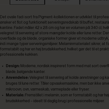
Det ovale fad i sort fra Pigment-kollektionen er udviklet til profes
ønsker et flot og funktionelt serveringsredskab til buffet, restaura
kantine. Fadet måler 42 x 28 cm og har en volumen på 340 cl, hvil
velegnet til servering af store mængder kolde eller lune retter. D
overflade og de bløde, organiske former giver et moderne udtryk,
ind i mange typer serveringsmiljøer. Melaminmaterialet sikrer, at fa
formstabilt og har en høj brudsikkerhed, hvilket gør det til et prakti
professionelle køkken.
Design:
Moderne, nordisk inspireret form med mat sort overf
bløde, bølgende kanter.
Anvendelse:
Velegnet til servering af kolde anretninger og k
bruges til lune retter. Tåler opvaskemaskine, men bør ikke anv
mikroovn, ovn, varmeskab, varmeplade eller fryser.
Materiale:
Fremstillet i melamin, som er formstabilt og har hø
brudsikkerhed – ideelt til daglig brug i professionelle miljøer.