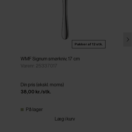
Pakker af 12 stk.
WMF Signum smørkniv, 17 cm
Varenr: 25337017
Din pris (ekskl. moms)
38,00 kr./stk.
På lager
Læg i kurv