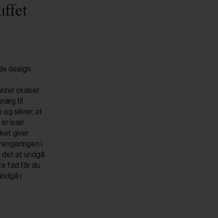
uffet
de design
anter skaber
ræg til
 og sikrer, at
 er især
lket giver
 rengøringen i
s det at undgå
te fad får du
indgå i