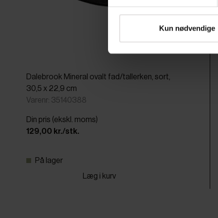
Kun nødvendige
Dalebrook Mineral ovalt fad/tallerken, sort,
30,5 x 22,9 cm
Varenr: 35140388
Din pris (ekskl. moms)
129,00 kr./stk.
På lager
Læg i kurv