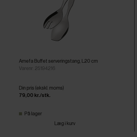
Amefa Buffet serveringstang, L20 cm
Varenr: 25194216
Din pris (ekskl. moms)
79,00 kr./stk.
På lager
Læg i kurv