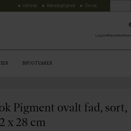
Udforsk
Bæredygtighed
Om os
Erhverv
Log ind
Favoritter
Kurv
IER
BRUGTVARER
k Pigment ovalt fad, sort,
42 x 28 cm