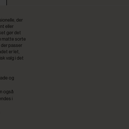
sionelle, der
nt eller
ket gør det
en matte sorte
 der passer
det er let,
sk valg i det
lade og
an også
endes i
j