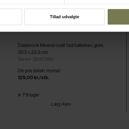
Tillad udvalgte
Dalebrook Mineral ovalt fad/tallerken, grøn,
30,5 x 22,9 cm
Varenr: 35140390
Din pris (ekskl. moms)
129,00 kr./stk.
På lager
Læg i kurv