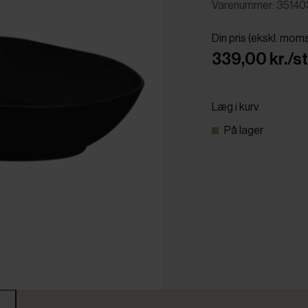
Varenummer: 3514
Din pris (ekskl. mom
339,00 kr./st
Læg i kurv
På lager
r