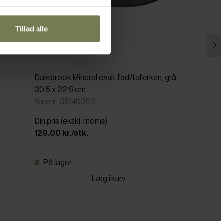
Tillad alle
Dalebrook Mineral ovalt fad/tallerken, grå,
30,5 x 22,9 cm
Varenr: 35140392
Din pris (ekskl. moms)
129,00 kr./stk.
På lager
Læg i kurv