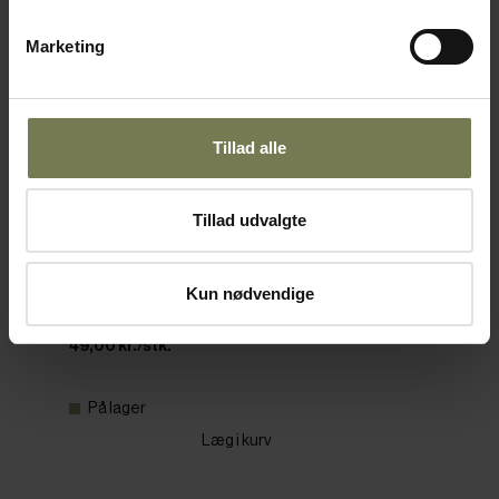
Marketing
Tillad alle
Tillad udvalgte
Rivejern, pyramide, tynd
Varenr: 55910102
Kun nødvendige
Din pris (ekskl. moms)
49,00 kr./stk.
På lager
Læg i kurv