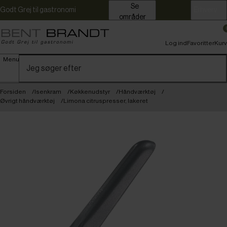
Se
Godt Grej til gastronomi
Erhverv
områder
Log ind
Favoritter
Kurv
Menu
Forsiden
Isenkram
Køkkenudstyr
Håndværktøj
Øvrigt håndværktøj
Limona citruspresser, lakeret