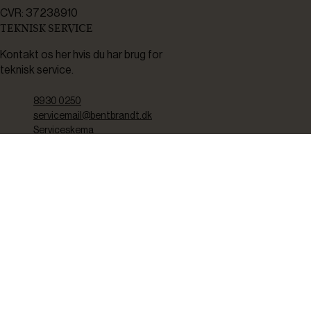
CVR: 37238910
TEKNISK SERVICE
Kontakt os her hvis du har brug for
teknisk service.
8930 0250
servicemail@bentbrandt.dk
Serviceskema
FØLG OS
BLIV INSPIRERET
2-4 gange om måneden udsender vi nyhedsbrev med f.eks.
produktnyheder, gode tilbud samt tips og tricks til din hverdag.