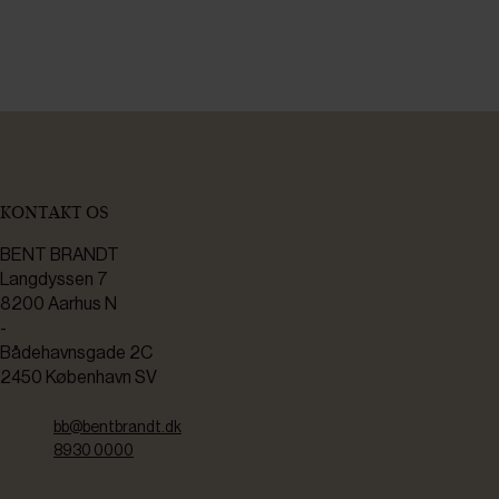
KONTAKT OS
BENT BRANDT
Langdyssen 7
8200 Aarhus N
-
Bådehavnsgade 2C
2450 København SV
bb@bentbrandt.dk
8930 0000