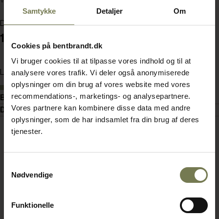
Varenummer: 73201906
Samtykke
Detaljer
Om
Din pris (ekskl. moms)
1.710,00 kr./stk.
Cookies på bentbrandt.dk
Vi bruger cookies til at tilpasse vores indhold og til at
Læg i kurv
analysere vores trafik. Vi deler også anonymiserede
oplysninger om din brug af vores website med vores
På lager
recommendations-, marketings- og analysepartnere.
Beskrivelse
Vores partnere kan kombinere disse data med andre
Dokumenter
oplysninger, som de har indsamlet fra din brug af deres
tjenester.
Samtykkevalg
Nødvendige
Funktionelle