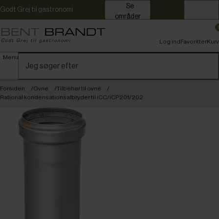
Se
Godt Grej til gastronomi
Erhverv
områder
Log ind
Favoritter
Kurv
Menu
Forsiden
Ovne
Tilbehør til ovne
Rational kondensationsafbryder til iCC/iCP201/202