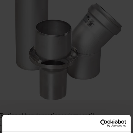
Rational kondensationsafbryder til
iCC/iCP201/202