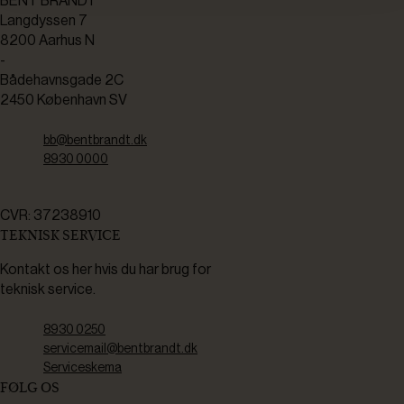
BENT BRANDT
Langdyssen 7
8200 Aarhus N
-
Bådehavnsgade 2C
2450 København SV
bb@bentbrandt.dk
8930 0000
CVR: 37238910
TEKNISK SERVICE
Kontakt os her hvis du har brug for
teknisk service.
8930 0250
servicemail@bentbrandt.dk
Serviceskema
FØLG OS