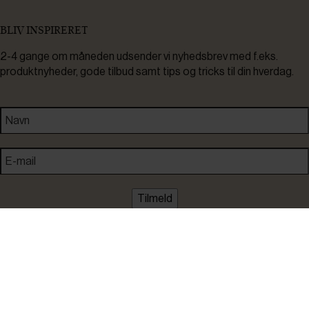
BLIV INSPIRERET
2-4 gange om måneden udsender vi nyhedsbrev med f.eks.
produktnyheder, gode tilbud samt tips og tricks til din hverdag.
Tilmeld
Ved tilmelding accepterer du at modtage nyheder, inspiration,
informationer og tilbud på varer inden for vores sortiment på e-
mail. Samtidig accepterer du persondatapolitikken. Du kan altid
framelde dig igen.