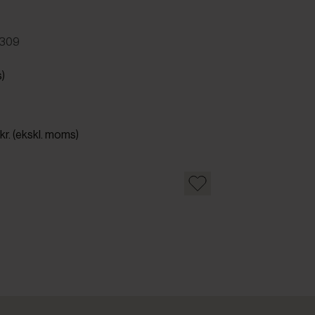
4309
s)
kr. (ekskl. moms)