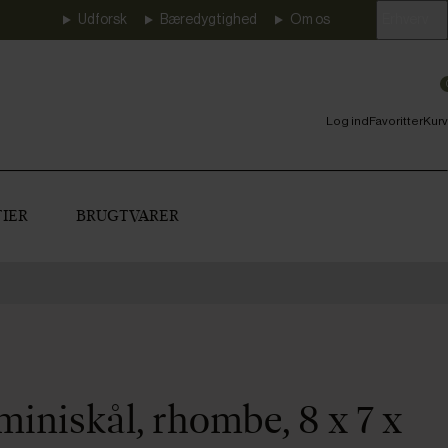
Udforsk
Bæredygtighed
Om os
Erhverv
Log ind
Favoritter
Kurv
IER
BRUGTVARER
miniskål, rhombe, 8 x 7 x