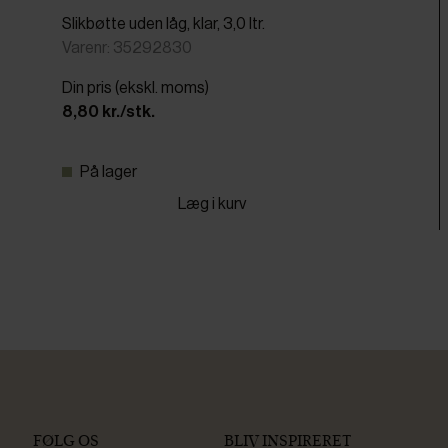
Slikbøtte uden låg, klar, 3,0 ltr.
Varenr: 35292830
Din pris (ekskl. moms)
8,80 kr./stk.
På lager
Læg i kurv
FØLG OS
BLIV INSPIRERET