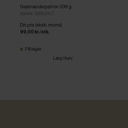
Gasbrænderpatron 336 g
Varenr: 59100197
Din pris (ekskl. moms)
99,00 kr./stk.
På lager
Læg i kurv