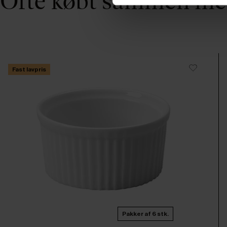
Ofte købt sammen m
Fast lavpris
Pakker af 6 stk.