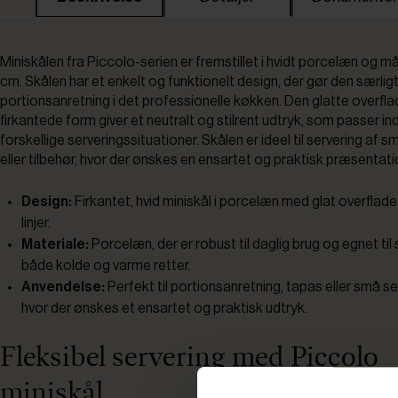
Miniskålen fra Piccolo-serien er fremstillet i hvidt porcelæn og mål
cm. Skålen har et enkelt og funktionelt design, der gør den særligt 
portionsanretning i det professionelle køkken. Den glatte overfl
firkantede form giver et neutralt og stilrent udtryk, som passer in
forskellige serveringssituationer. Skålen er ideel til servering af sm
eller tilbehør, hvor der ønskes en ensartet og praktisk præsentati
Design:
Firkantet, hvid miniskål i porcelæn med glat overflade 
linjer.
Materiale:
Porcelæn, der er robust til daglig brug og egnet til 
både kolde og varme retter.
Anvendelse:
Perfekt til portionsanretning, tapas eller små se
hvor der ønskes et ensartet og praktisk udtryk.
Fleksibel servering med Piccolo
miniskål