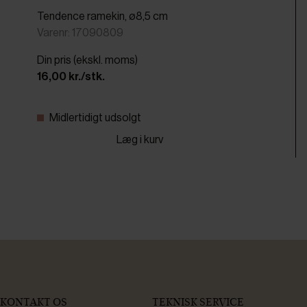
Tendence ramekin, ø8,5 cm
Varenr: 17090809
Din pris (ekskl. moms)
16,00 kr./stk.
Midlertidigt udsolgt
Læg i kurv
KONTAKT OS
TEKNISK SERVICE