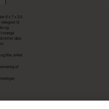
er 8 x 7 x 3,5
velegnet til
ade og
d i mange
å retter, dips
on.
og fine, enkle
servering af
rveringer,