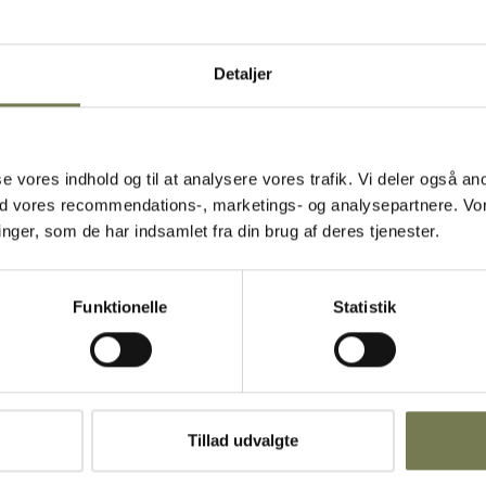
Detaljer
 servering med
remstår
cm gør den
 snacks eller
asse vores indhold og til at analysere vores trafik. Vi deler også
n sikrer, at
ed vores recommendations-, marketings- og analysepartnere. Vo
litet og
ger, som de har indsamlet fra din brug af deres tjenester.
ixe og matche
ehov.
Funktionelle
Statistik
Tillad udvalgte