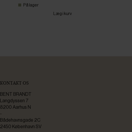
På lager
Læg i kurv
KONTAKT OS
BENT BRANDT
Langdyssen 7
8200 Aarhus N
-
Bådehavnsgade 2C
2450 København SV