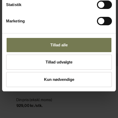
Statistik
Marketing
Tillad alle
Tillad udvalgte
Stayhot kantineramme GN 1/1-H65 mm,
Kun nødvendige
sort
Varenr: 86532301
Din pris (ekskl. moms)
929,00 kr./stk.