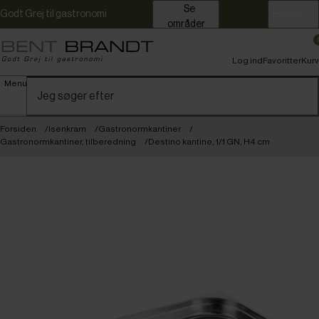
Se
Godt Grej til gastronomi
Erhverv
områder
Log ind
Favoritter
Kurv
Menu
Forsiden
Isenkram
Gastronormkantiner
Gastronormkantiner, tilberedning
Destino kantine, 1/1 GN, H4 cm