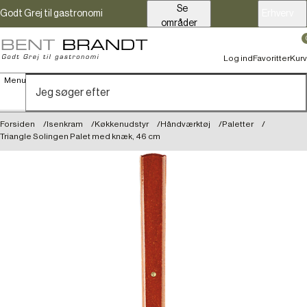
Se
Godt Grej til gastronomi
Erhverv
områder
Log ind
Favoritter
Kurv
Menu
Forsiden
Isenkram
Køkkenudstyr
Håndværktøj
Paletter
Triangle Solingen Palet med knæk, 46 cm