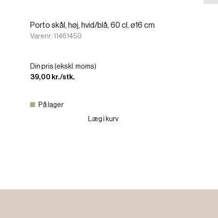
Porto skål, høj, hvid/blå, 60 cl, ø16 cm
Varenr: 11461450
Din pris (ekskl. moms)
39,00 kr./stk.
På lager
Læg i kurv