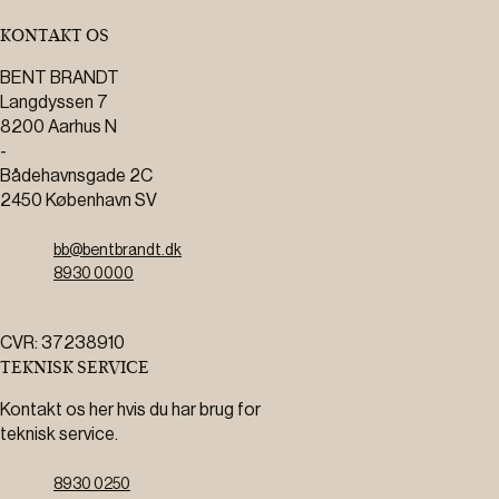
KONTAKT OS
BENT BRANDT
Langdyssen 7
8200 Aarhus N
-
Bådehavnsgade 2C
2450 København SV
bb@bentbrandt.dk
8930 0000
CVR: 37238910
TEKNISK SERVICE
Kontakt os her hvis du har brug for
teknisk service.
8930 0250