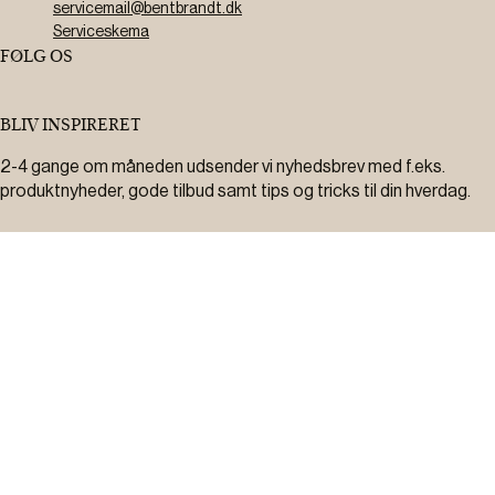
servicemail@bentbrandt.dk
Serviceskema
FØLG OS
BLIV INSPIRERET
2-4 gange om måneden udsender vi nyhedsbrev med f.eks.
produktnyheder, gode tilbud samt tips og tricks til din hverdag.
Tilmeld
Ved tilmelding accepterer du at modtage nyheder, inspiration,
informationer og tilbud på varer inden for vores sortiment på e-