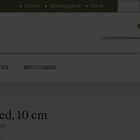
Udforsk
Bæredygtighed
Om os
Erhverv
Log ind
Favoritter
Kurv
IER
BRUGTVARER
red, 10 cm
110