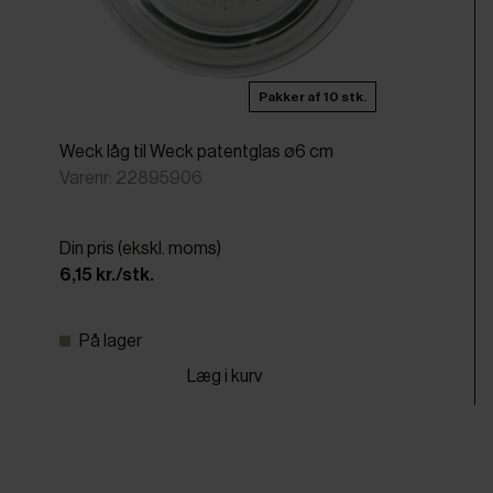
Pakker af 10 stk.
Weck låg til Weck patentglas ø6 cm
Varenr: 22895906
Din pris (ekskl. moms)
6,15 kr./stk.
På lager
Læg i kurv