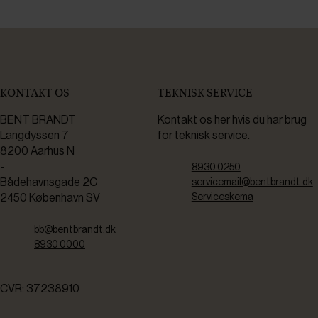
KONTAKT OS
TEKNISK SERVICE
BENT BRANDT
Kontakt os her hvis du har brug
Langdyssen 7
for teknisk service.
8200 Aarhus N
-
8930 0250
Bådehavnsgade 2C
servicemail@bentbrandt.dk
2450 København SV
Serviceskema
bb@bentbrandt.dk
8930 0000
CVR: 37238910