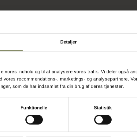
Detaljer
t
lad giver dig
agværk, mens
vende
asse vores indhold og til at analysere vores trafik. Vi deler også
e præcist, og
ed vores recommendations-, marketings- og analysepartnere. Vo
rug. Med
ger, som de har indsamlet fra din brug af deres tjenester.
oldbarhed, så
 Paletten er
 et pålideligt
Funktionelle
Statistik