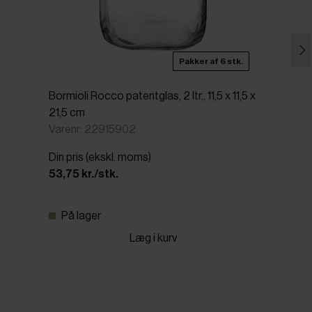
Pakker af 6 stk.
Bormioli Rocco patentglas, 2 ltr., 11,5 x 11,5 x
21,5 cm
Varenr: 22915902
Din pris (ekskl. moms)
53,75 kr./stk.
På lager
Læg i kurv