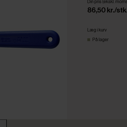
Din pris (ekskl. mom
86,50 kr./stk
Læg i kurv
På lager
r