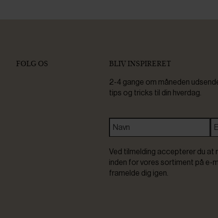
FØLG OS
BLIV INSPIRERET
2-4 gange om måneden udsender 
tips og tricks til din hverdag.
Ved tilmelding accepterer du at 
inden for vores sortiment på e-m
framelde dig igen.