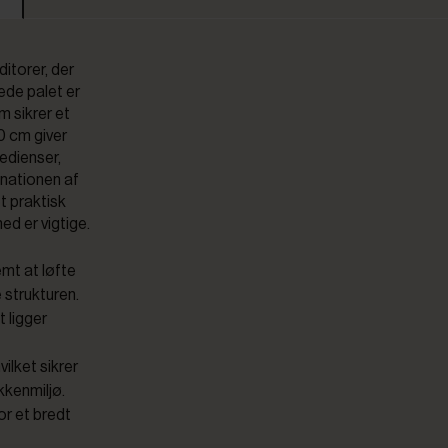
ditorer, der
rede palet er
m sikrer et
0 cm giver
redienser,
inationen af
t praktisk
ed er vigtige.
mt at løfte
 strukturen.
 ligger
vilket sikrer
kkenmiljø.
or et bredt