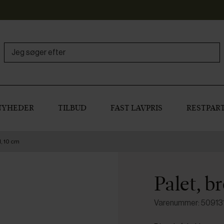
NYHEDER
TILBUD
FAST LAVPRIS
RESTPART
d, 10 cm
Palet, b
Varenummer: 50913