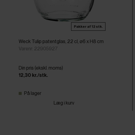
Pakker af 12 stk.
Weck Tulip patentglas, 22 cl, ø6 x H8 cm
Varenr: 22905927
Din pris (ekskl. moms)
12,30 kr./stk.
På lager
Læg i kurv