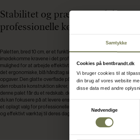
Stabilitet og præcision til det
professionelle køkken
Samtykke
Paletten, bred 10 cm, er et funktionelt redskab, der er udviklet til a
imødekomme kravene i det professionelle køkken. Det brede stålb
Cookies på bentbrandt.dk
mulighed for at arbejde effektivt med store mængder dej eller b
det ergonomiske, blå håndtag sikrer et fast greb, selv under kræ
Vi bruger cookies til at tilp
opgaver. Den glatte overflade på stålbladet gør det let at arbejd
din brug af vores website m
den robuste konstruktion sikrer, at paletten kan holde til daglig b
disse data med andre oplysnin
denne palet får du et redskab, der kombinerer funktionalitet og h
du kan fokusere på at levere ensartede resultater i produktionen.
Samtykkevalg
et oplagt valg for professionelle bagere og konditorer, der ønsker
Nødvendige
og effektivt værktøj til deres daglige arbejde.