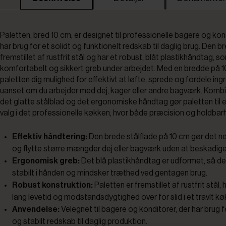
Paletten, bred 10 cm, er designet til professionelle bagere og kon
har brug for et solidt og funktionelt redskab til daglig brug. Den b
fremstillet af rustfrit stål og har et robust, blåt plastikhåndtag, so
komfortabelt og sikkert greb under arbejdet. Med en bredde på 1
paletten dig mulighed for effektivt at løfte, sprede og fordele ing
uanset om du arbejder med dej, kager eller andre bagværk. Komb
det glatte stålblad og det ergonomiske håndtag gør paletten til e
valg i det professionelle køkken, hvor både præcision og holdbarh
Effektiv håndtering:
Den brede stålflade på 10 cm gør det ne
og flytte større mængder dej eller bagværk uden at beskadige
Ergonomisk greb:
Det blå plastikhåndtag er udformet, så det
stabilt i hånden og mindsker træthed ved gentagen brug.
Robust konstruktion:
Paletten er fremstillet af rustfrit stål, h
lang levetid og modstandsdygtighed over for slid i et travlt kø
Anvendelse:
Velegnet til bagere og konditorer, der har brug f
og stabilt redskab til daglig produktion.