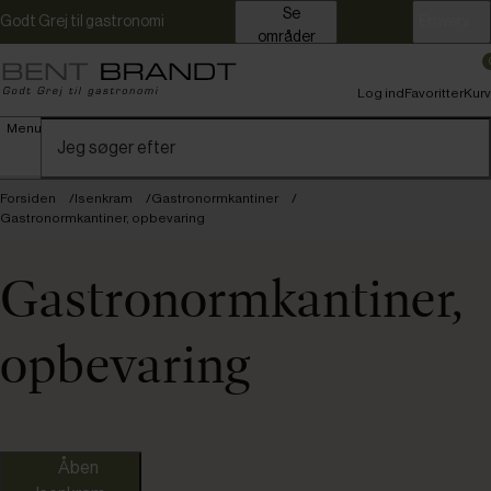
Se
Godt Grej til gastronomi
Erhverv
områder
Log ind
Favoritter
Kurv
Menu
Forsiden
Isenkram
Gastronormkantiner
Gastronormkantiner, opbevaring
Gastronormkantiner,
opbevaring
Araven
Camw
Åben
Cambro
ColdF