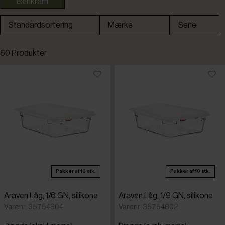
Isenkram
Standardsortering
Mærke
Serie
Standardsortering
60 Produkter
Laveste pris
Højeste pris
Tilføjet for nylig
Varenr.
Pakker af 10 stk.
Pakker af 10 stk.
Araven Låg, 1/6 GN, silikone
Araven Låg, 1/9 GN, silikone
Varenr: 35754804
Varenr: 35754802