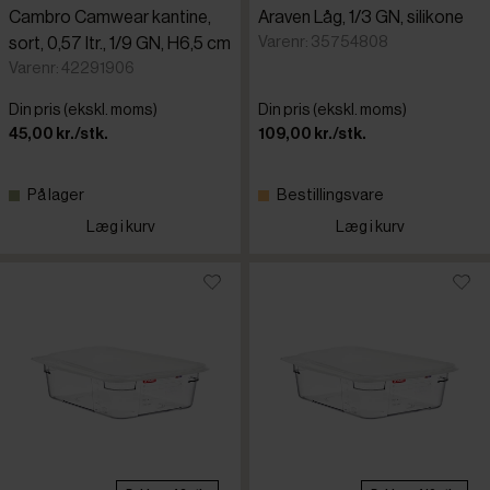
Cambro Camwear kantine,
Araven Låg, 1/3 GN, silikone
Varenr: 35754808
sort, 0,57 ltr., 1/9 GN, H6,5 cm
Varenr: 42291906
Din pris (ekskl. moms)
Din pris (ekskl. moms)
45,00 kr./stk.
109,00 kr./stk.
På lager
Bestillingsvare
Læg i kurv
Læg i kurv