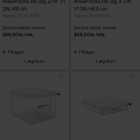
Araven boks inkl. låg, 21 ltr., 1/1
Araven boks inkl. låg, 8,3 ltr.,
GN, H15 cm
1/1 GN, H6,5 cm
Varenr: 35751634
Varenr: 35751630
Din pris (ekskl. moms)
Din pris (ekskl. moms)
249,00 kr./stk.
209,00 kr./stk.
På lager
På lager
Læg i kurv
Læg i kurv