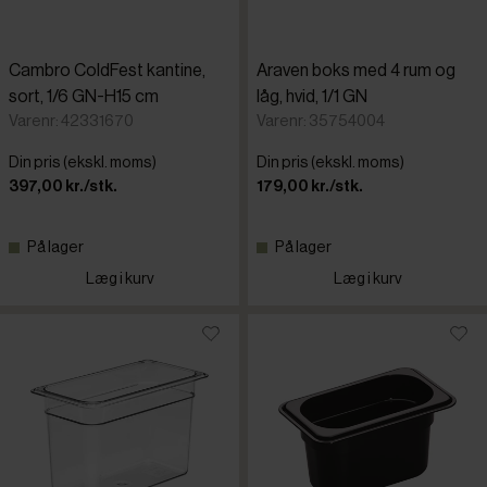
Cambro ColdFest kantine,
Araven boks med 4 rum og
sort, 1/6 GN-H15 cm
låg, hvid, 1/1 GN
Varenr: 42331670
Varenr: 35754004
Din pris (ekskl. moms)
Din pris (ekskl. moms)
397,00 kr./stk.
179,00 kr./stk.
På lager
På lager
Læg i kurv
Læg i kurv