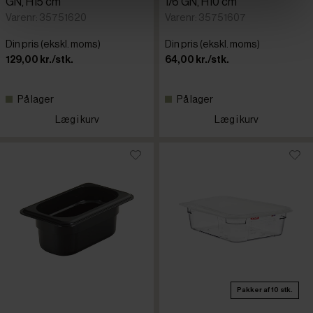
GN, H15 cm
1/6 GN, H10 cm
Varenr: 35751620
Varenr: 35751607
Din pris (ekskl. moms)
Din pris (ekskl. moms)
129,00 kr./stk.
64,00 kr./stk.
På lager
På lager
Læg i kurv
Læg i kurv
Pakker af 10 stk.