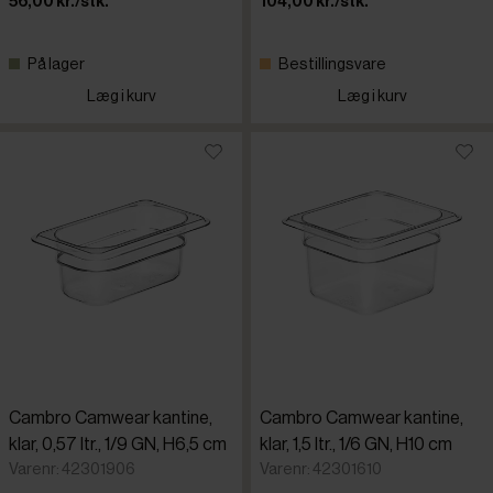
56,00 kr./stk.
104,00 kr./stk.
På lager
Bestillingsvare
Læg i kurv
Læg i kurv
Cambro Camwear kantine,
Cambro Camwear kantine,
klar, 0,57 ltr., 1/9 GN, H6,5 cm
klar, 1,5 ltr., 1/6 GN, H10 cm
Varenr: 42301906
Varenr: 42301610