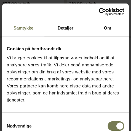
279,00 kr./stk.
219,00 kr./stk.
På lager
På lager
Samtykke
Detaljer
Om
Læg i kurv
Læg i kurv
Cookies på bentbrandt.dk
Vi bruger cookies til at tilpasse vores indhold og til at
analysere vores trafik. Vi deler også anonymiserede
oplysninger om din brug af vores website med vores
recommendations-, marketings- og analysepartnere.
Vores partnere kan kombinere disse data med andre
oplysninger, som de har indsamlet fra din brug af deres
tjenester.
Araven boks inkl. låg, 10 ltr.,
Araven boks inkl. låg, 6,5 ltr.,
Samtykkevalg
1/2 GN, H15 cm
1/2 GN, H10 cm
Nødvendige
Varenr: 35751626
Varenr: 35751624