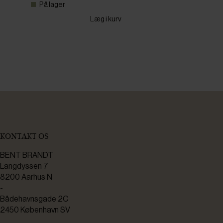
På lager
Læg i kurv
KONTAKT OS
BENT BRANDT
Langdyssen 7
8200 Aarhus N
-
Bådehavnsgade 2C
2450 København SV