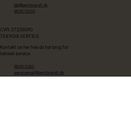
bb@bentbrandt.dk
8930 0000
CVR: 37238910
TEKNISK SERVICE
Kontakt os her hvis du har brug for
teknisk service.
8930 0250
servicemail@bentbrandt.dk
Serviceskema
FØLG OS
BLIV INSPIRERET
2-4 gange om måneden udsender vi nyhedsbrev med f.eks.
produktnyheder, gode tilbud samt tips og tricks til din hverdag.