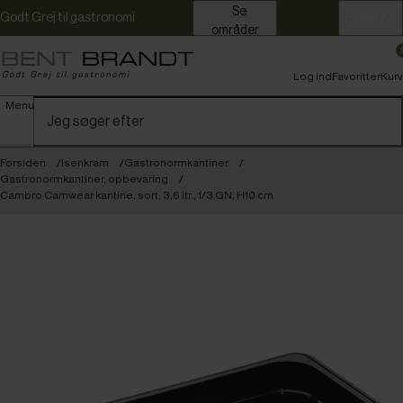
Se
Godt Grej til gastronomi
Erhverv
områder
Log ind
Favoritter
Kurv
Menu
Forsiden
Isenkram
Gastronormkantiner
Gastronormkantiner, opbevaring
Cambro Camwear kantine, sort, 3,6 ltr., 1/3 GN, H10 cm