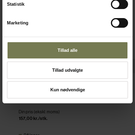
Statistik
Marketing
Tillad alle
Tillad udvalgte
Cambro Camwear kantine, sort, 8,5 ltr., 1/1
Kun nødvendige
GN, H6,5 cm
Varenr: 42291106
Din pris (ekskl. moms)
157,00 kr./stk.