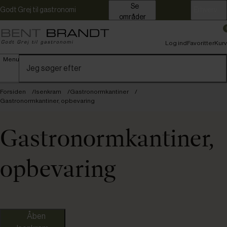
Se
Godt Grej til gastronomi
Erhverv
områder
Log ind
Favoritter
Kurv
Menu
Forsiden
Isenkram
Gastronormkantiner
Gastronormkantiner, opbevaring
Gastronormkantiner,
opbevaring
Araven
Camw
Åben
Cambro
ColdF