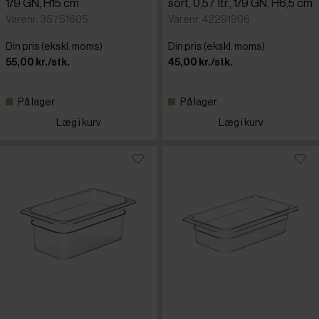
1/9 GN, H15 cm
sort, 0,57 ltr., 1/9 GN, H6,5 cm
Varenr: 35751605
Varenr: 42291906
Din pris (ekskl. moms)
Din pris (ekskl. moms)
55,00 kr./stk.
45,00 kr./stk.
På lager
På lager
Læg i kurv
Læg i kurv