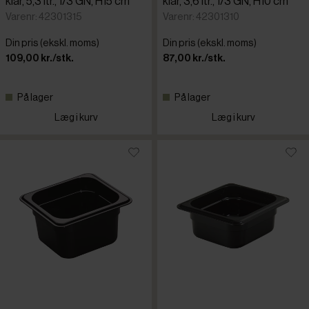
klar, 5,3 ltr., 1/3 GN, H15 cm
klar, 3,6 ltr., 1/3 GN, H10 cm
Varenr: 42301315
Varenr: 42301310
Din pris (ekskl. moms)
Din pris (ekskl. moms)
109,00 kr./stk.
87,00 kr./stk.
På lager
På lager
Læg i kurv
Læg i kurv