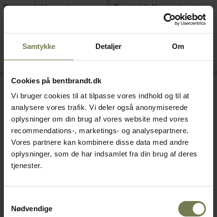
Din pris (ekskl. moms)
Din pris (ekskl. moms)
194,00 kr./stk.
156,00 kr./stk.
På lager
På lager
Samtykke
Detaljer
Om
Læg i kurv
Læg i kurv
Cookies på bentbrandt.dk
Vi bruger cookies til at tilpasse vores indhold og til at
analysere vores trafik. Vi deler også anonymiserede
oplysninger om din brug af vores website med vores
recommendations-, marketings- og analysepartnere.
Vores partnere kan kombinere disse data med andre
oplysninger, som de har indsamlet fra din brug af deres
tjenester.
Samtykkevalg
Cambro Camwear kantine,
Cambro Camwear kantine,
Nødvendige
sort, 3,7 ltr., 1/4 GN, H15 cm
sort, 1,7 ltr., 1/4 GN, H6,5 cm