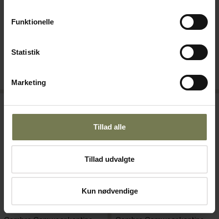
Varenr: 42291415
Varenr: 42291406
Funktionelle
Din pris (ekskl. moms)
Din pris (ekskl. moms)
89,00 kr./stk.
56,00 kr./stk.
Statistik
På lager
På lager
Læg i kurv
Læg i kurv
Marketing
Tillad alle
Tillad udvalgte
Kun nødvendige