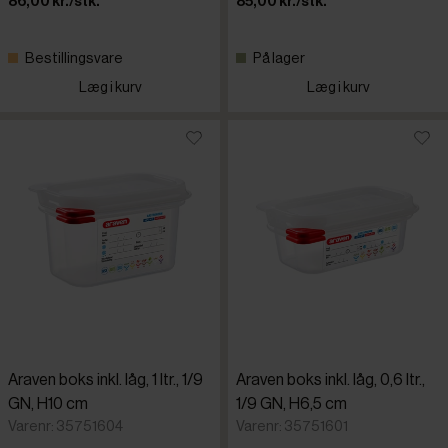
86,00 kr./stk.
85,00 kr./stk.
Bestillingsvare
På lager
Læg i kurv
Læg i kurv
Araven boks inkl. låg, 1 ltr., 1/9
Araven boks inkl. låg, 0,6 ltr.,
GN, H10 cm
1/9 GN, H6,5 cm
Varenr: 35751604
Varenr: 35751601