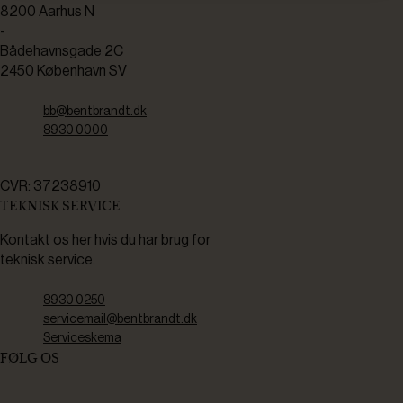
8200 Aarhus N
-
Bådehavnsgade 2C
2450 København SV
bb@bentbrandt.dk
8930 0000
CVR: 37238910
TEKNISK SERVICE
Kontakt os her hvis du har brug for
teknisk service.
8930 0250
servicemail@bentbrandt.dk
Serviceskema
FØLG OS