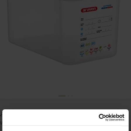
Araven boks inkl. låg, 4,3 ltr., 1/4 GN, H15 cm
Varenummer: 35751612