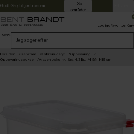
Se
Godt Grej til gastronomi
Erhverv
områder
Log ind
Favoritter
Kurv
Menu
Forsiden
Isenkram
Køkkenudstyr
Opbevaring
Opbevaringsbokse
Araven boks inkl. låg, 4,3 ltr., 1/4 GN, H15 cm