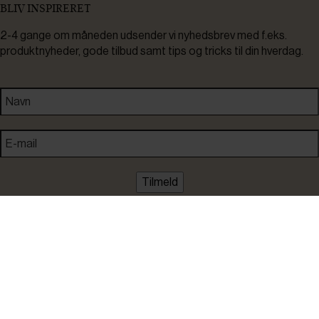
BLIV INSPIRERET
2-4 gange om måneden udsender vi nyhedsbrev med f.eks.
produktnyheder, gode tilbud samt tips og tricks til din hverdag.
Tilmeld
Ved tilmelding accepterer du at modtage nyheder, inspiration,
informationer og tilbud på varer inden for vores sortiment på e-
mail. Samtidig accepterer du persondatapolitikken. Du kan altid
framelde dig igen.