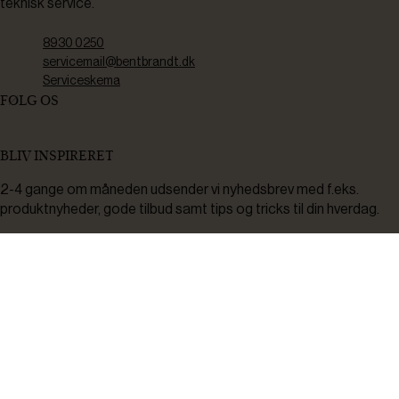
teknisk service.
8930 0250
servicemail@bentbrandt.dk
Serviceskema
FØLG OS
BLIV INSPIRERET
2-4 gange om måneden udsender vi nyhedsbrev med f.eks.
produktnyheder, gode tilbud samt tips og tricks til din hverdag.
Tilmeld