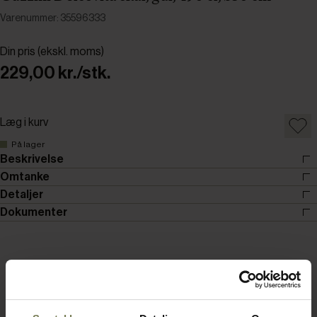
Varenummer: 35596333
Din pris (ekskl. moms)
229,00 kr./stk.
Læg i kurv
På lager
Beskrivelse
Omtanke
Detaljer
Dokumenter