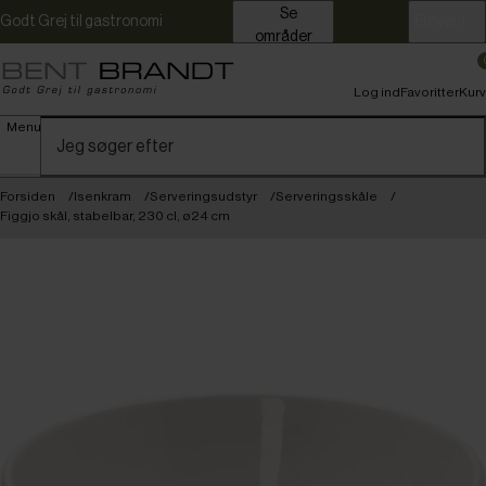
Se
Godt Grej til gastronomi
Erhverv
områder
Log ind
Favoritter
Kurv
Menu
Forsiden
Isenkram
Serveringsudstyr
Serveringsskåle
Figgjo skål, stabelbar, 230 cl, ø24 cm