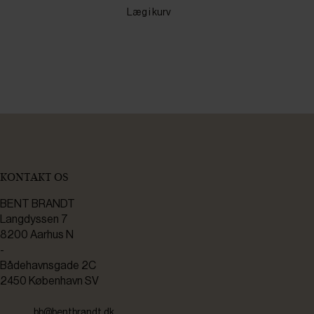
Læg i kurv
KONTAKT OS
BENT BRANDT
Langdyssen 7
8200 Aarhus N
-
Bådehavnsgade 2C
2450 København SV
bb@bentbrandt.dk