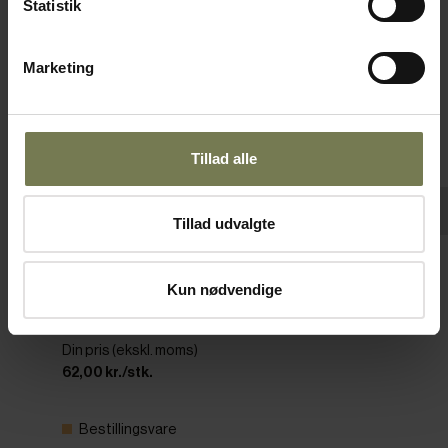
Statistik
Marketing
Tillad alle
Tillad udvalgte
Pakker af 6 stk.
Kun nødvendige
Figgjo skål, stabelbar, 3 cl, ø6 cm
Varenr: 10294300
Din pris (ekskl. moms)
62,00 kr./stk.
Bestillingsvare