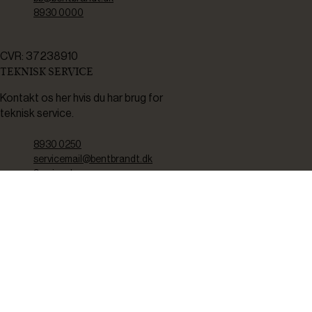
8930 0000
CVR: 37238910
TEKNISK SERVICE
Kontakt os her hvis du har brug for
teknisk service.
8930 0250
servicemail@bentbrandt.dk
Serviceskema
FØLG OS
BLIV INSPIRERET
2-4 gange om måneden udsender vi nyhedsbrev med f.eks.
produktnyheder, gode tilbud samt tips og tricks til din hverdag.