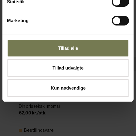
Statistik
Marketing
Tillad alle
Tillad udvalgte
Pakker af 6 stk.
Kun nødvendige
Figgjo skål, stabelbar, 3 cl, ø6 cm
Varenr: 10294300
Din pris (ekskl. moms)
62,00 kr./stk.
Bestillingsvare