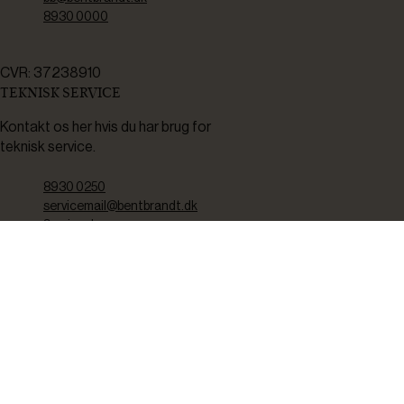
8930 0000
CVR: 37238910
TEKNISK SERVICE
Kontakt os her hvis du har brug for
teknisk service.
8930 0250
servicemail@bentbrandt.dk
Serviceskema
FØLG OS
BLIV INSPIRERET
2-4 gange om måneden udsender vi nyhedsbrev med f.eks.
produktnyheder, gode tilbud samt tips og tricks til din hverdag.