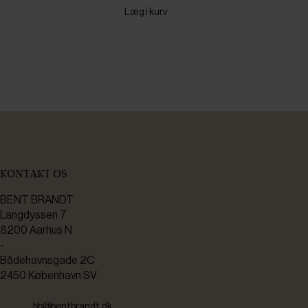
Læg i kurv
KONTAKT OS
BENT BRANDT
Langdyssen 7
8200 Aarhus N
-
Bådehavnsgade 2C
2450 København SV
bb@bentbrandt.dk