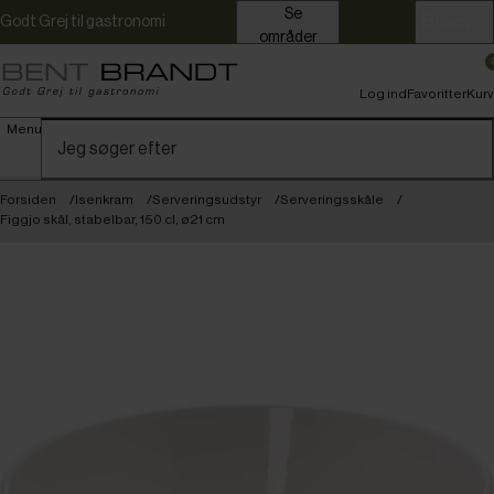
Se
Godt Grej til gastronomi
Erhverv
områder
Log ind
Favoritter
Kurv
Menu
Forsiden
Isenkram
Serveringsudstyr
Serveringsskåle
Figgjo skål, stabelbar, 150 cl, ø21 cm