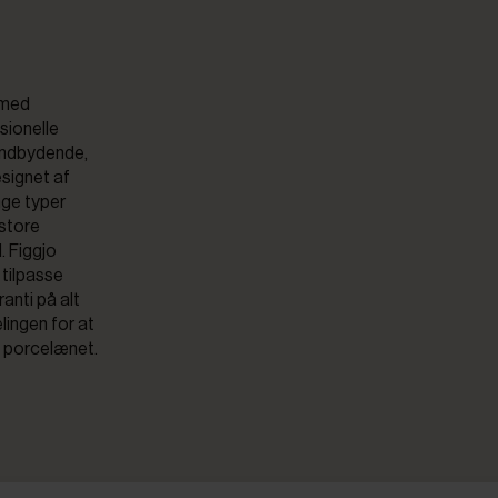
 med
sionelle
 indbydende,
esignet af
nge typer
 store
. Figgjo
 tilpasse
anti på alt
lingen for at
å porcelænet.