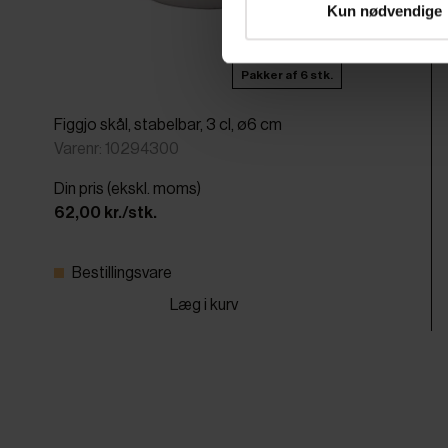
Kun nødvendige
Pakker af 6 stk.
Figgjo skål, stabelbar, 3 cl, ø6 cm
Varenr: 10294300
Din pris (ekskl. moms)
62,00 kr./stk.
Bestillingsvare
Læg i kurv