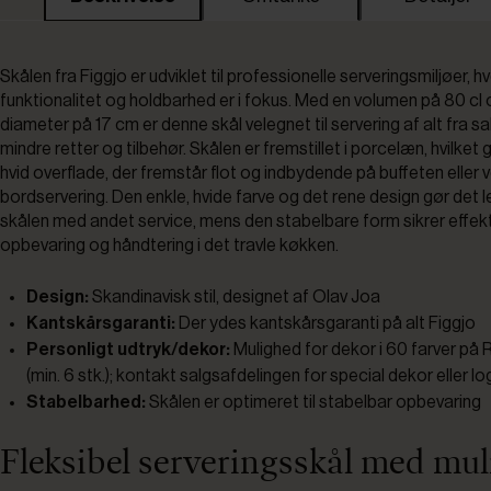
Skålen fra Figgjo er udviklet til professionelle serveringsmiljøer, h
funktionalitet og holdbarhed er i fokus. Med en volumen på 80 cl 
diameter på 17 cm er denne skål velegnet til servering af alt fra sal
mindre retter og tilbehør. Skålen er fremstillet i porcelæn, hvilket g
hvid overflade, der fremstår flot og indbydende på buffeten eller 
bordservering. Den enkle, hvide farve og det rene design gør det 
skålen med andet service, mens den stabelbare form sikrer effekt
opbevaring og håndtering i det travle køkken.
Design:
Skandinavisk stil, designet af Olav Joa
Kantskårsgaranti:
Der ydes kantskårsgaranti på alt Figgjo
Personligt udtryk/dekor:
Mulighed for dekor i 60 farver på 
(min. 6 stk.); kontakt salgsafdelingen for special dekor eller l
Stabelbarhed:
Skålen er optimeret til stabelbar opbevaring
Fleksibel serveringsskål med mu