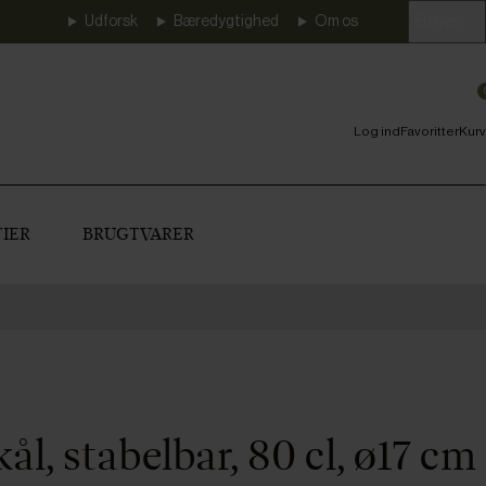
Udforsk
Bæredygtighed
Om os
Erhverv
Log ind
Favoritter
Kurv
IER
BRUGTVARER
kål, stabelbar, 80 cl, ø17 cm