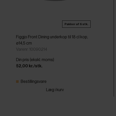
Pakker af 6 stk.
Figgjo Front Dining underkop til 18 cl kop,
ø14,5 cm
Varenr: 10090214
Din pris (ekskl. moms)
52,00 kr./stk.
Bestillingsvare
Læg i kurv