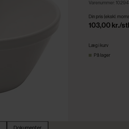
Varenummer: 1029
Din pris (ekskl. mom
103,00 kr./st
Læg i kurv
På lager
Dokumenter