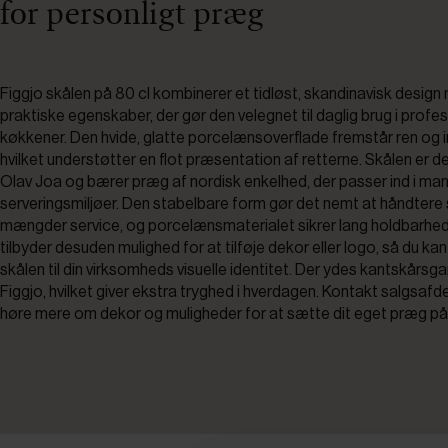
for personligt præg
Figgjo skålen på 80 cl kombinerer et tidløst, skandinavisk design
praktiske egenskaber, der gør den velegnet til daglig brug i profes
køkkener. Den hvide, glatte porcelænsoverflade fremstår ren og
hvilket understøtter en flot præsentation af retterne. Skålen er d
Olav Joa og bærer præg af nordisk enkelhed, der passer ind i ma
serveringsmiljøer. Den stabelbare form gør det nemt at håndtere
mængder service, og porcelænsmaterialet sikrer lang holdbarhed
tilbyder desuden mulighed for at tilføje dekor eller logo, så du kan
skålen til din virksomheds visuelle identitet. Der ydes kantskårsgar
Figgjo, hvilket giver ekstra tryghed i hverdagen. Kontakt salgsafde
høre mere om dekor og muligheder for at sætte dit eget præg p