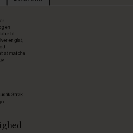
vor
og en
ater til
iver en glat,
ved
let at matche
iv
Rustik Strøk
ogo
lighed