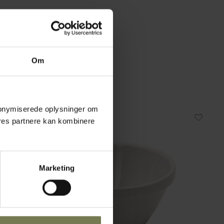
Om
 anonymiserede oplysninger om
Omtanke
res partnere kan kombinere
Marketing