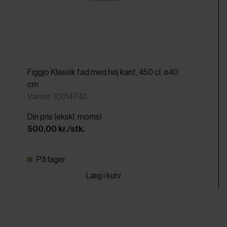
Figgjo Klassik fad med høj kant, 450 cl, ø40
cm
Varenr: 10014740
Din pris (ekskl. moms)
500,00 kr./stk.
På lager
Læg i kurv