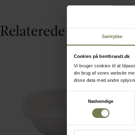
Relaterede varer
Samtykke
Cookies på bentbrandt.dk
Vi bruger cookies til at tilp
din brug af vores website m
disse data med andre oplysnin
Samtykkevalg
Nødvendige