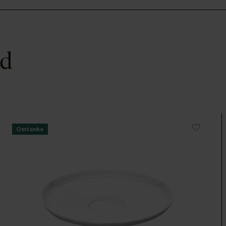
ed
Omtanke