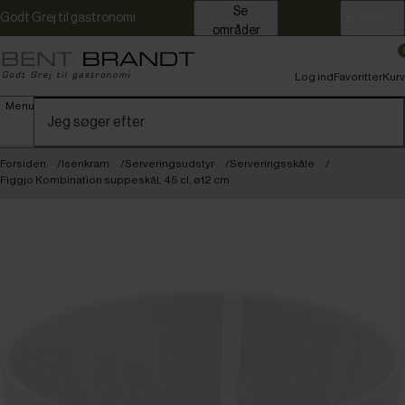
Se
Godt Grej til gastronomi
Erhverv
områder
Log ind
Favoritter
Kurv
Menu
Forsiden
Isenkram
Serveringsudstyr
Serveringsskåle
Figgjo Kombination suppeskål, 45 cl, ø12 cm