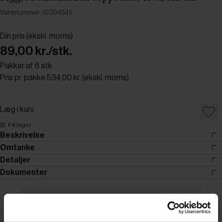
Varenummer: 10294545
Din pris (ekskl. moms)
89,00 kr./stk.
Pakker af 6 stk.
Pris pr. pakke 534,00 kr. (ekskl. moms)
Læg i kurv
På lager
Beskrivelse
Omtanke
Detaljer
Dokumenter