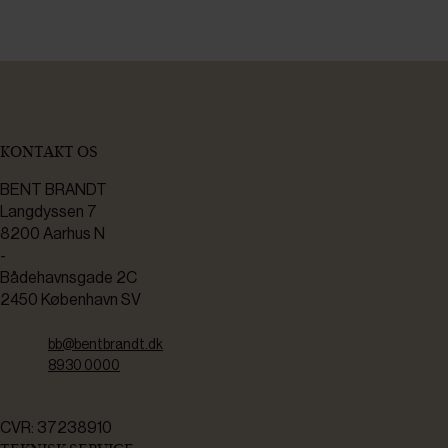
KONTAKT OS
BENT BRANDT
Langdyssen 7
8200 Aarhus N
-
Bådehavnsgade 2C
2450 København SV
bb@bentbrandt.dk
8930 0000
CVR: 37238910