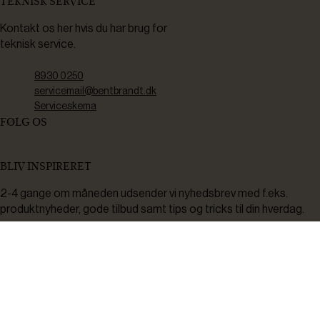
TEKNISK SERVICE
Kontakt os her hvis du har brug for
teknisk service.
8930 0250
servicemail@bentbrandt.dk
Serviceskema
FØLG OS
BLIV INSPIRERET
2-4 gange om måneden udsender vi nyhedsbrev med f.eks.
produktnyheder, gode tilbud samt tips og tricks til din hverdag.