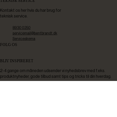
TEKNISK SERVICE
Kontakt os her hvis du har brug for
teknisk service.
8930 0250
servicemail@bentbrandt.dk
Serviceskema
FØLG OS
BLIV INSPIRERET
2-4 gange om måneden udsender vi nyhedsbrev med f.eks.
produktnyheder, gode tilbud samt tips og tricks til din hverdag.