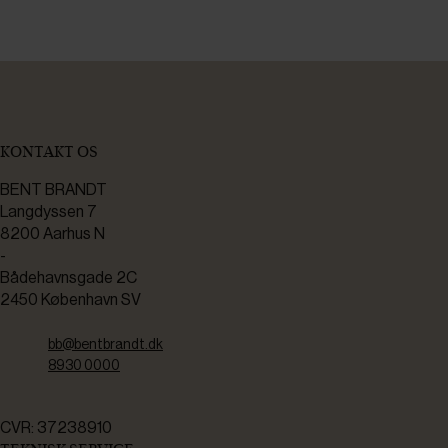
KONTAKT OS
BENT BRANDT
Langdyssen 7
8200 Aarhus N
-
Bådehavnsgade 2C
2450 København SV
bb@bentbrandt.dk
8930 0000
CVR: 37238910