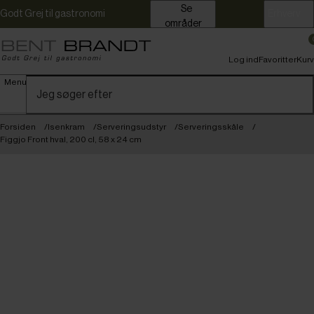
Se
Godt Grej til gastronomi
Erhverv
områder
Log ind
Favoritter
Kurv
Menu
Forsiden
Isenkram
Serveringsudstyr
Serveringsskåle
Figgjo Front hval, 200 cl, 58 x 24 cm