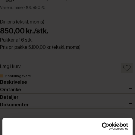
Varenummer: 10089020
Din pris (ekskl. moms)
850,00 kr./stk.
Pakker af 6 stk.
Pris pr. pakke 5.100,00 kr. (ekskl. moms)
Læg i kurv
Bestillingsvare
Beskrivelse
Omtanke
Detaljer
Dokumenter