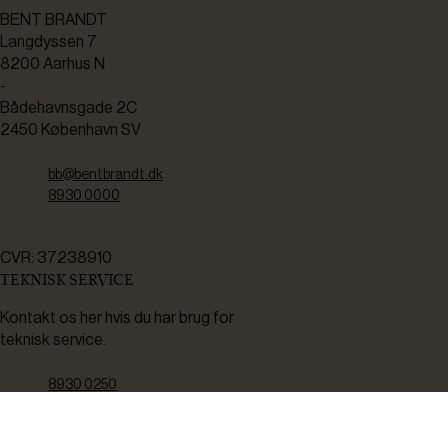
BENT BRANDT
Langdyssen 7
8200 Aarhus N
-
Bådehavnsgade 2C
2450 København SV
bb@bentbrandt.dk
8930 0000
CVR: 37238910
TEKNISK SERVICE
Kontakt os her hvis du har brug for
teknisk service.
8930 0250
servicemail@bentbrandt.dk
Serviceskema