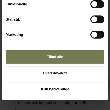
Funktionelle
Omtanke
Statistik
Marketing
Tillad alle
Tillad udvalgte
Pakker af 6 stk.
Kun nødvendige
Figgjo Premium Stoneware Tilt flad
tallerken med høj kant uden fane, sort, ø15
cm