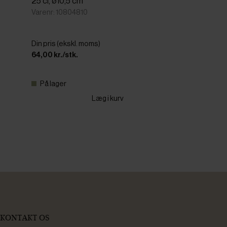
25 cl, ø10,5 cm
Varenr: 10804810
Din pris (ekskl. moms)
64,00 kr./stk.
På lager
Læg i kurv
KONTAKT OS