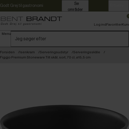
Se
Godt Grej til gastronomi
Erhverv
områder
Log ind
Favoritter
Kurv
Menu
Forsiden
Isenkram
Serveringsudstyr
Serveringsskåle
Figgjo Premium Stoneware Tilt skål, sort, 70 cl, ø15,5 cm