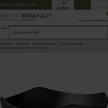
Se
Godt Grej til gastronomi
Erhverv
områder
Log ind
Favoritter
Kurv
Menu
Forsiden
Isenkram
Serveringsudstyr
Serveringsskåle
APS Zen skål, sort, 140 cl, 21 x 21 cm