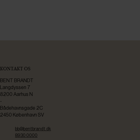
KONTAKT OS
BENT BRANDT
Langdyssen 7
8200 Aarhus N
-
Bådehavnsgade 2C
2450 København SV
bb@bentbrandt.dk
8930 0000