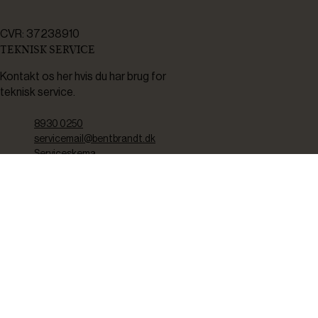
CVR: 37238910
TEKNISK SERVICE
Kontakt os her hvis du har brug for
teknisk service.
8930 0250
servicemail@bentbrandt.dk
Serviceskema
FØLG OS
BLIV INSPIRERET
2-4 gange om måneden udsender vi nyhedsbrev med f.eks.
produktnyheder, gode tilbud samt tips og tricks til din hverdag.